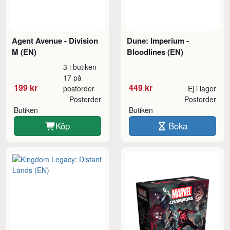
Agent Avenue - Division
Dune: Imperium -
M (EN)
Bloodlines (EN)
3 i butiken
17 på
199 kr
449 kr
postorder
Ej i lager
Postorder
Postorder
Butiken
Butiken
Köp
Boka