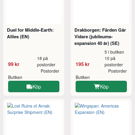
Duel for Middle-Earth:
Drakborgen: Färden Går
Allies (EN)
Vidare (jubileums-
expansion 40 år) (SE)
5 i butiken
18 på
10 på
99 kr
195 kr
postorder
postorder
Postorder
Postorder
Butiken
Butiken
Köp
Köp