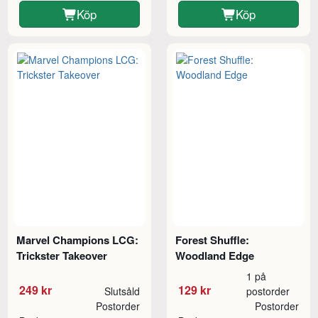
Köp
Köp
Marvel Champions LCG:
Forest Shuffle:
Trickster Takeover
Woodland Edge
1 på
249 kr
129 kr
Slutsåld
postorder
Postorder
Postorder