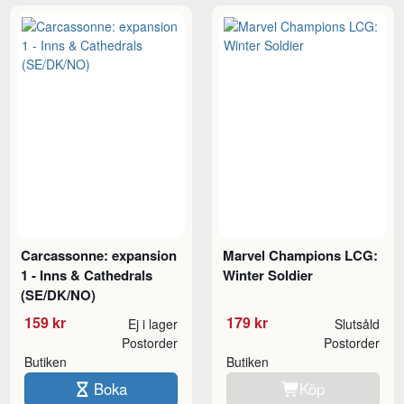
Carcassonne: expansion
Marvel Champions LCG:
1 - Inns & Cathedrals
Winter Soldier
(SE/DK/NO)
159 kr
179 kr
Ej i lager
Slutsåld
Postorder
Postorder
Butiken
Butiken
Boka
Köp