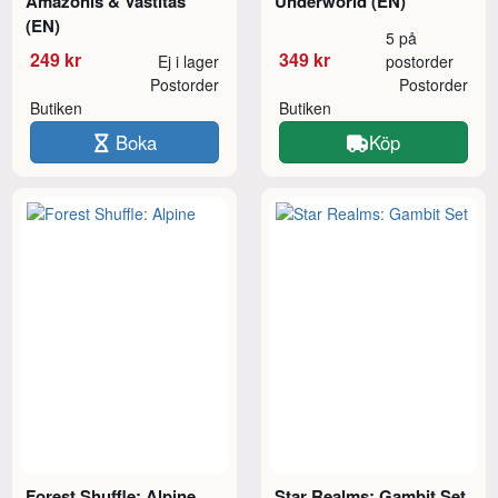
Amazonis & Vastitas
Underworld (EN)
(EN)
5 på
249 kr
349 kr
Ej i lager
postorder
Postorder
Postorder
Butiken
Butiken
Boka
Köp
Forest Shuffle: Alpine
Star Realms: Gambit Set