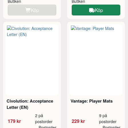
Butiken
Butiken
Köp
Köp
Civolution: Acceptance
Vantage: Player Mats
Letter (EN)
2 på
9 på
179 kr
229 kr
postorder
postorder
Postorder
Postorder