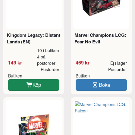
Kingdom Legacy: Distant
Marvel Champions LCG:
Lands (EN)
Fear No Evil
10 i butiken
4 på
149 kr
469 kr
postorder
Ej i lager
Postorder
Postorder
Butiken
Butiken
Köp
Boka