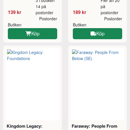
3 i butiken
Fler än 20
14 på
på
139 kr
189 kr
postorder
postorder
Postorder
Postorder
Butiken
Butiken
Köp
Köp
Kingdom Legacy:
Faraway: People From