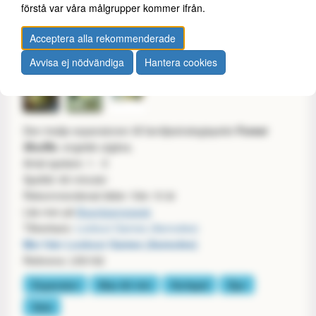
förstå var våra målgrupper kommer ifrån.
Acceptera alla rekommenderade
Avvisa ej nödvändiga
Hantera cookies
Den tredje expansionen till familjestrategispelet
Forest
Shuffle
, engelsk utgåva.
Antal spelare: 1 - 5
Speltid: 60 minuter
Rekommenderad ålder: från 10 år
Läs mer på
Boardgamegeek
Tillverkare:
Lookout Games (Asmodee)
Mer från Lookout Games (Asmodee)
Referens: LK0192
Expansion
Max 60 min
Kortspel
Djur
Solo