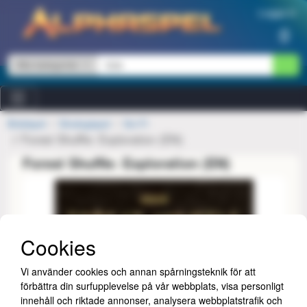
Hoppa till innehåll
Logga in
0
Alla kategorier
Brädspel
Strategispel
Sci-Fi
Forest Shuffle: Exploration (EN)
Forest Shuffle: Exploration (EN)
Cookies
Vi använder cookies och annan spårningsteknik för att
förbättra din surfupplevelse på vår webbplats, visa personligt
innehåll och riktade annonser, analysera webbplatstrafik och