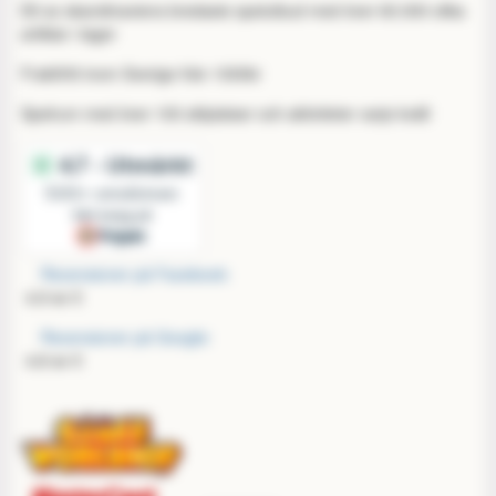
Ett av skandinaviens bredaste spelutbud med över 60.000 olika
artiklar i lager
Fraktfritt inom Sverige från 1000kr
Spelrum med över 100 sittplatser och aktiviteter varje kväll
Recensioner på Facebook:
4,9 av 5
Recensioner på Google:
4,8 av 5