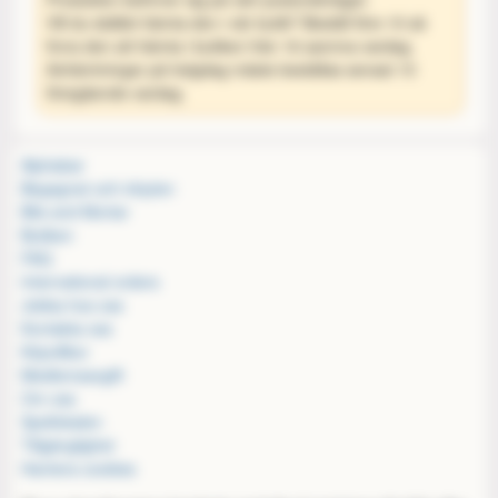
Vill du istället hämta den i vår butik? Beställ före 10 så
finns den att hämta i butiken från 16 samma vardag.
Avhämtningar på helgdag måste beställas senast 10
föregående vardag.
Alphabar
Begagnat och inbyten
Bits and Mortar
Butiken
FAQ
International orders
Jobba hos oss
Kontakta oss
Köpvillkor
Medlemsavgift
Om oss
Spellokalen
Tillgänglighet
Hantera cookies