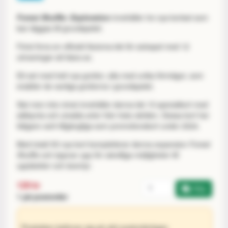
Forest Shuffle: Exploration
innehåller tre nya kortset som
kan läggas till grundspelet:
Först finns en officiell Automa-lek för solospel med 12
utmaningar att klara av.
Ett set med helt nya grottor, alla med unika förmågor, som
ersätter de vanliga grottorna i grundspelet.
Sist men inte minst innehåller denna lek 15 specialkort med
sällsynta och utvalda arter från hela världen. Dessa kort har
tidigare varit tillgängliga som promotionskort under 2024.
Med totalt 55 nya kort kompletterar denna expansion
Forest
Shuffle
och öppnar upp för oändliga möjligheter till
upptäckter och äventyr.
Antal
129 kr
Köp
1 på postorder
Produkten befinner sig på vårt postorderlager.