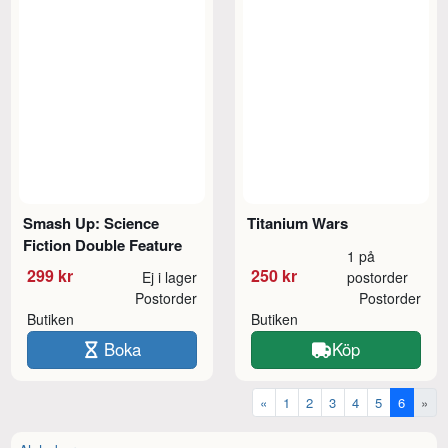
Smash Up: Science
Titanium Wars
Fiction Double Feature
1 på
299 kr
250 kr
Ej i lager
postorder
Postorder
Postorder
Butiken
Butiken
Boka
Köp
«
1
2
3
4
5
6
»