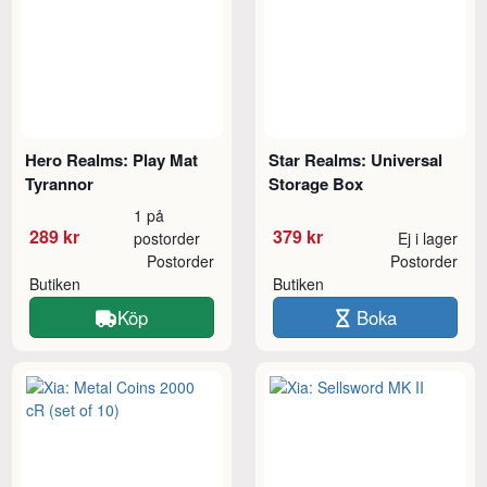
Hero Realms: Play Mat
Star Realms: Universal
Tyrannor
Storage Box
1 på
289 kr
379 kr
postorder
Ej i lager
Postorder
Postorder
Butiken
Butiken
Köp
Boka