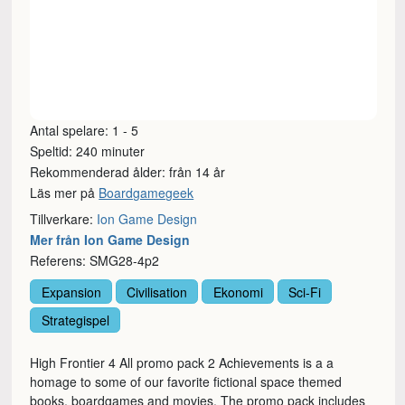
Antal spelare: 1 - 5
Speltid: 240 minuter
Rekommenderad ålder: från 14 år
Läs mer på
Boardgamegeek
Tillverkare:
Ion Game Design
Mer från Ion Game Design
Referens: SMG28-4p2
Expansion
Civilisation
Ekonomi
Sci-Fi
Strategispel
High Frontier 4 All promo pack 2 Achievements is a a
homage to some of our favorite fictional space themed
books, boardgames and movies. The promo pack includes