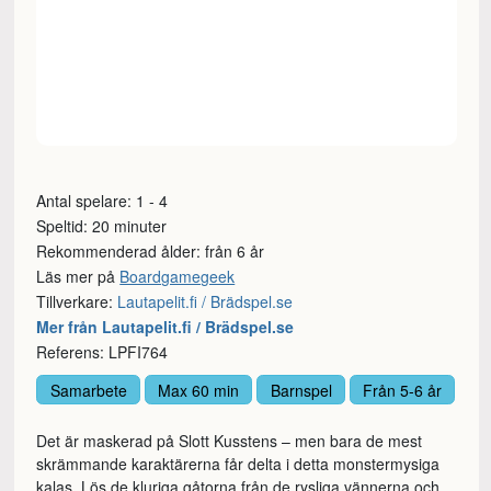
Antal spelare: 1 - 4
Speltid: 20 minuter
Rekommenderad ålder: från 6 år
Läs mer på
Boardgamegeek
Tillverkare:
Lautapelit.fi / Brädspel.se
Mer från Lautapelit.fi / Brädspel.se
Referens: LPFI764
Samarbete
Max 60 min
Barnspel
Från 5-6 år
Det är maskerad på Slott Kusstens – men bara de mest
skrämmande karaktärerna får delta i detta monstermysiga
kalas. Lös de kluriga gåtorna från de rysliga vännerna och