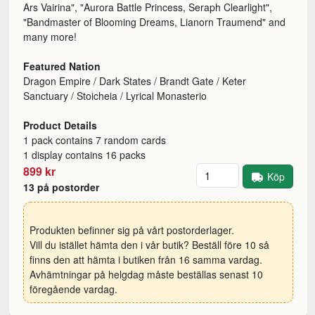
Ars Vairina", "Aurora Battle Princess, Seraph Clearlight",
"Bandmaster of Blooming Dreams, Lianorn Traumend" and
many more!
Featured Nation
Dragon Empire / Dark States / Brandt Gate / Keter
Sanctuary / Stoicheia / Lyrical Monasterio
Product Details
1 pack contains 7 random cards
1 display contains 16 packs
Antal
899 kr
Köp
13 på postorder
Produkten befinner sig på vårt postorderlager.
Vill du istället hämta den i vår butik? Beställ före 10 så
finns den att hämta i butiken från 16 samma vardag.
Avhämtningar på helgdag måste beställas senast 10
föregående vardag.