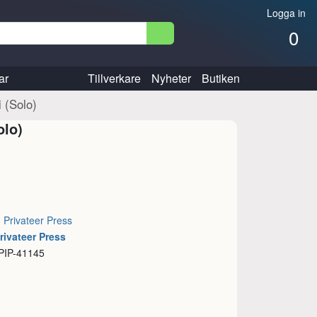
Logga in
0
ar
Tillverkare
Nyheter
Butiken
i (Solo)
olo)
:
Privateer Press
rivateer Press
 PIP-41145