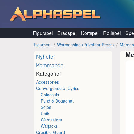
Hoppa till innehåll
Figurspel
Brädspel
Kortspel
Rollspel
Spel
Figurspel
Warmachine (Privateer Press)
Mercen
Me
Nyheter
Kommande
Kategorier
Accessories
Convergence of Cyriss
Colossals
Fynd & Begagnat
Solos
Units
Warcasters
Warjacks
Crucible Guard