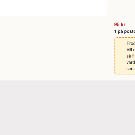
95 kr
1 på post
Prod
Vill
så f
vard
sena