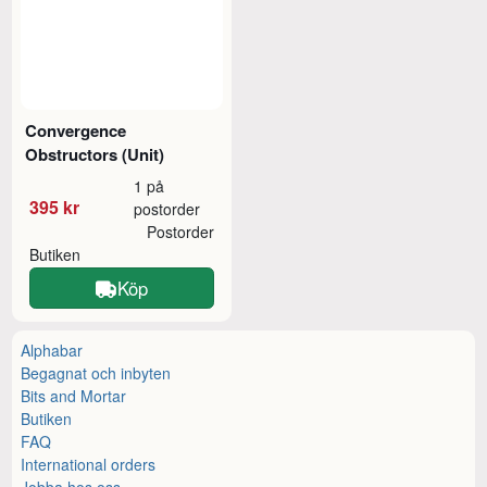
Convergence
Obstructors (Unit)
1 på
395 kr
postorder
Postorder
Butiken
Köp
Alphabar
Begagnat och inbyten
Bits and Mortar
Butiken
FAQ
International orders
Jobba hos oss