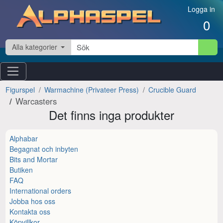
Hoppa till innehåll
Logga in
0
Alla kategorier
Figurspel
Warmachine (Privateer Press)
Crucible Guard
Warcasters
Det finns inga produkter
Alphabar
Begagnat och inbyten
Bits and Mortar
Butiken
FAQ
International orders
Jobba hos oss
Kontakta oss
Köpvillkor