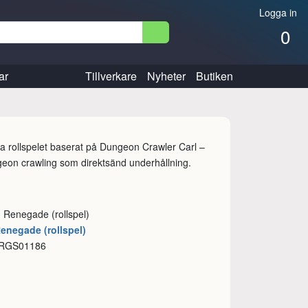
Logga in
0
ar
Tillverkare
Nyheter
Butiken
lla rollspelet baserat på Dungeon Crawler Carl –
geon crawling som direktsänd underhållning.
: Renegade (rollspel)
Renegade (rollspel)
 RGS01186