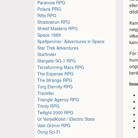
Paranoia RPG
elle
Polaris PRG
dödl
Rifts RPG
Shadowrun RPG
Kamp
Shield Maidens RPG
neig
Space 1889
vilk
Spelljammer: Adventures in Space
kamp
Star Trek Adventures
För 
Starfinder
humo
Stargate SG-1 RPG
orig
Terraforming Mars RPG
berä
The Expanse RPG
The Strange RPG
Inne
Torg Eternity RPG
Traveller
Triangle Agency RPG
Trinity RPG
Twilight 2000 RPG
Ur Varselklotet / Electric State
Vast Grimm RPG
Övrig Sci-Fi