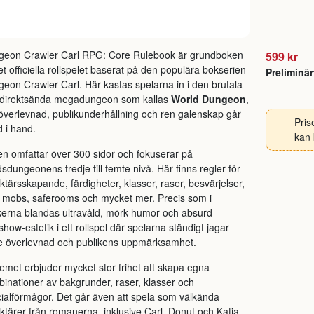
geon Crawler Carl RPG: Core Rulebook är grundboken
599 kr
 det officiella rollspelet baserat på den populära bokserien
Preliminä
eon Crawler Carl. Här kastas spelarna in i den brutala
 direktsända megadungeon som kallas
World Dungeon
,
överlevnad, publikunderhållning och ren galenskap går
Pris
 i hand.
kan 
n omfattar över 300 sidor och fokuserar på
dsdungeonens tredje till femte nivå. Här finns regler för
ktärsskapande, färdigheter, klasser, raser, besvärjelser,
, mobs, saferooms och mycket mer. Precis som i
erna blandas ultravåld, mörk humor och absurd
show-estetik i ett rollspel där spelarna ständigt jagar
e överlevnad och publikens uppmärksamhet.
emet erbjuder mycket stor frihet att skapa egna
inationer av bakgrunder, raser, klasser och
ialförmågor. Det går även att spela som välkända
ktärer från romanerna, inklusive Carl, Donut och Katia,