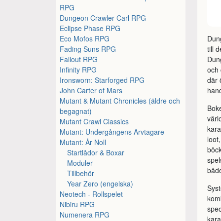
RPG
Dungeon Crawler Carl RPG
Eclipse Phase RPG
Eco Mofos RPG
Dun
Fading Suns RPG
till
Fallout RPG
Dung
Infinity RPG
och
Ironsworn: Starforged RPG
där 
John Carter of Mars
hand
Mutant & Mutant Chronicles (äldre och
Boke
begagnat)
värl
Mutant Crawl Classics
kara
Mutant: Undergångens Arvtagare
loot
Mutant: År Noll
böck
Startlådor & Boxar
spel
Moduler
båd
Tillbehör
Year Zero (engelska)
Syst
Neotech - Rollspelet
komb
Nibiru RPG
spec
Numenera RPG
kara