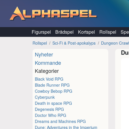
Hoppa till innehåll
Figurspel
Brädspel
Kortspel
Rollspel
Spel
Rollspel
Sci-Fi & Post-apokalyps
Dungeon Crawl
Du
Nyheter
Kommande
Kategorier
Black Void RPG
Blade Runner RPG
Cowboy Bebop RPG
Cyberpunk
Death in space RPG
Degenesis RPG
Doctor Who RPG
Dreams and Machines RPG
Dune: Adventures in the Imperium