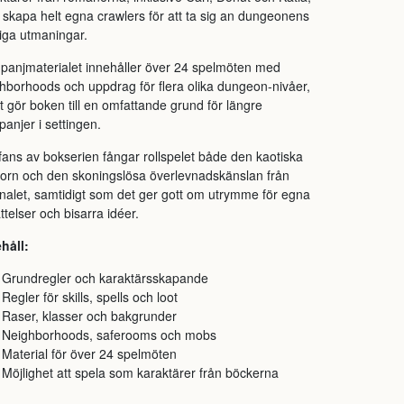
r skapa helt egna crawlers för att ta sig an dungeonens
iga utmaningar.
anjmaterialet innehåller över 24 spelmöten med
hborhoods och uppdrag för flera olika dungeon-nivåer,
et gör boken till en omfattande grund för längre
anjer i settingen.
fans av bokserien fångar rollspelet både den kaotiska
rn och den skoningslösa överlevnadskänslan från
inalet, samtidigt som det ger gott om utrymme för egna
ttelser och bisarra idéer.
håll:
Grundregler och karaktärsskapande
Regler för skills, spells och loot
Raser, klasser och bakgrunder
Neighborhoods, saferooms och mobs
Material för över 24 spelmöten
Möjlighet att spela som karaktärer från böckerna