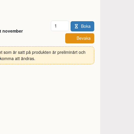
Antal
Boka
rt november
Bevaka
et som är satt på produkten är preliminärt och
komma att ändras.