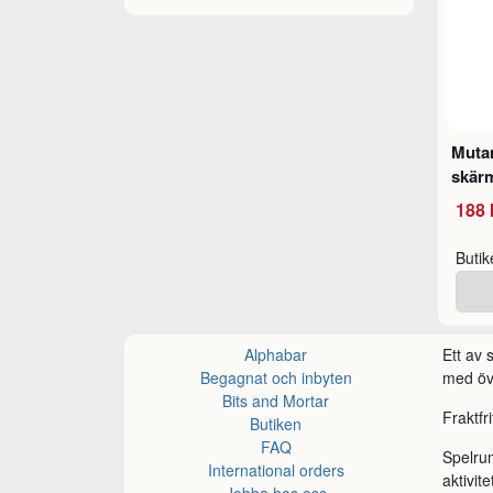
Mutan
skär
188 
Buti
Alphabar
Ett av
Begagnat och inbyten
med öve
Bits and Mortar
Fraktfr
Butiken
FAQ
Spelru
International orders
aktivite
Jobba hos oss