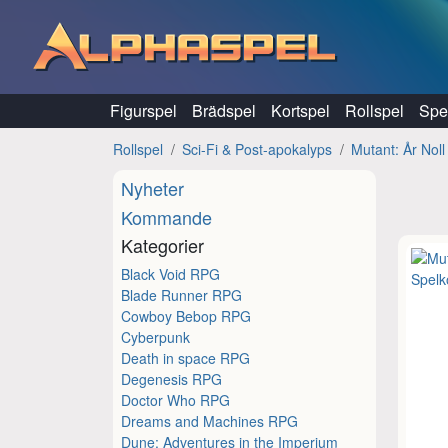
Hoppa till innehåll
Figurspel
Brädspel
Kortspel
Rollspel
Spel
Rollspel
Sci-Fi & Post-apokalyps
Mutant: År Noll
Nyheter
Kommande
Kategorier
Black Void RPG
Blade Runner RPG
Cowboy Bebop RPG
Cyberpunk
Death in space RPG
Degenesis RPG
Doctor Who RPG
Dreams and Machines RPG
Dune: Adventures in the Imperium