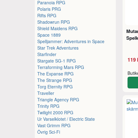
Paranoia RPG
Polaris PRG
Rifts RPG
Shadowrun RPG
Shield Maidens RPG
Mutan
Space 1889
Spelk
Spelljammer: Adventures in Space
Star Trek Adventures
Starfinder
119 
Stargate SG-1 RPG
Terraforming Mars RPG
Buti
The Expanse RPG
The Strange RPG
Torg Eternity RPG
Traveller
Triangle Agency RPG
Trinity RPG
Twilight 2000 RPG
Ur Varselklotet / Electric State
Vast Grimm RPG
Övrig Sci-Fi