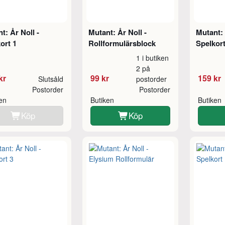
t: År Noll -
Mutant: År Noll -
Mutant: 
ort 1
Rollformulärsblock
Spelkort
1 i butiken
2 på
kr
99 kr
159 kr
Slutsåld
postorder
Postorder
Postorder
ken
Butiken
Butiken
Köp
Köp