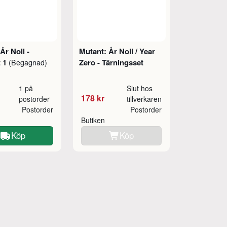
År Noll -
Mutant: År Noll / Year
t 1
Zero - Tärningsset
(Begagnad)
1 på
Slut hos
178 kr
postorder
tillverkaren
Postorder
Postorder
Butiken
Köp
Köp