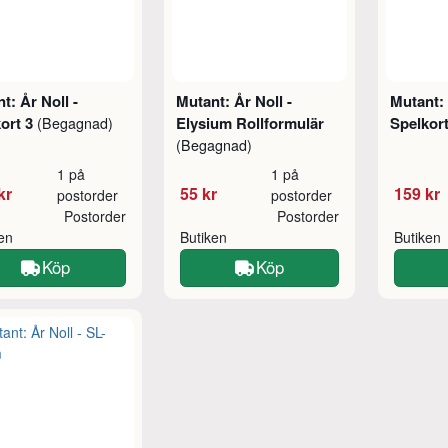
t: År Noll -
Mutant: År Noll -
Mutant: 
ort 3
Elysium Rollformulär
Spelkor
(Begagnad)
(Begagnad)
1 på
1 på
kr
55 kr
159 kr
postorder
postorder
Postorder
Postorder
ken
Butiken
Butiken
Köp
Köp