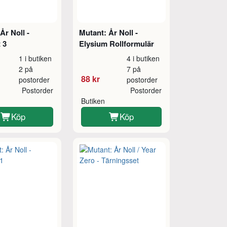
År Noll -
Mutant: År Noll -
 3
Elysium Rollformulär
1 i butiken
4 i butiken
2 på
7 på
88 kr
postorder
postorder
Postorder
Postorder
Butiken
Köp
Köp