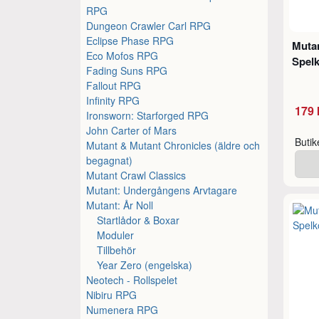
RPG
Dungeon Crawler Carl RPG
Eclipse Phase RPG
Mutan
Eco Mofos RPG
Spelk
Fading Suns RPG
Fallout RPG
Infinity RPG
179 
Ironsworn: Starforged RPG
John Carter of Mars
Buti
Mutant & Mutant Chronicles (äldre och
begagnat)
Mutant Crawl Classics
Mutant: Undergångens Arvtagare
Mutant: År Noll
Startlådor & Boxar
Moduler
Tillbehör
Year Zero (engelska)
Neotech - Rollspelet
Nibiru RPG
Numenera RPG