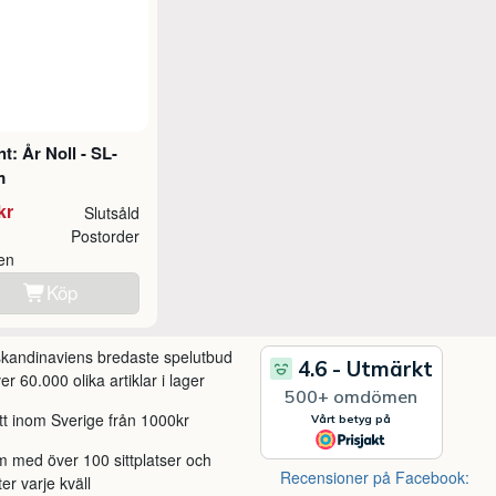
t: År Noll - SL-
m
kr
Slutsåld
Postorder
ken
Köp
 skandinaviens bredaste spelutbud
r 60.000 olika artiklar i lager
itt inom Sverige från 1000kr
m med över 100 sittplatser och
Recensioner på Facebook:
ter varje kväll