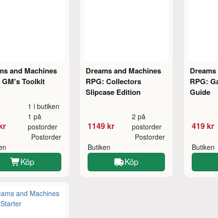
ms and Machines
Dreams and Machines
Dreams 
 GM's Toolkit
RPG: Collectors
RPG: G
Slipcase Edition
Guide
1 i butiken
1 på
2 på
kr
1149 kr
419 kr
postorder
postorder
Postorder
Postorder
ken
Butiken
Butiken
Köp
Köp