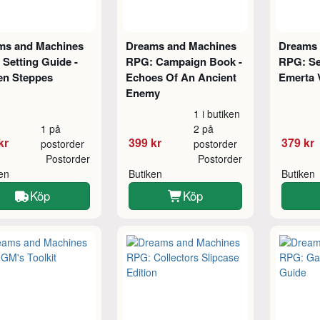
ms and Machines
Dreams and Machines
Dreams 
Setting Guide -
RPG: Campaign Book -
RPG: Se
en Steppes
Echoes Of An Ancient
Emerta 
Enemy
1 i butiken
1 på
2 på
kr
399 kr
379 kr
postorder
postorder
Postorder
Postorder
ken
Butiken
Butiken
Köp
Köp