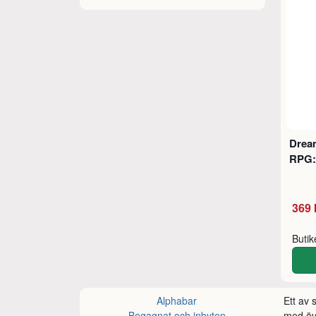
Drea
RPG: 
369 
Buti
Alphabar
Ett av
Begagnat och inbyten
med öve