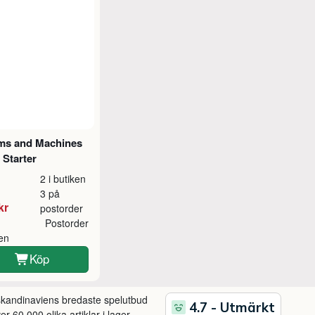
ms and Machines
Starter
2 i butiken
3 på
kr
postorder
Postorder
ken
Köp
 skandinaviens bredaste spelutbud
r 60.000 olika artiklar i lager