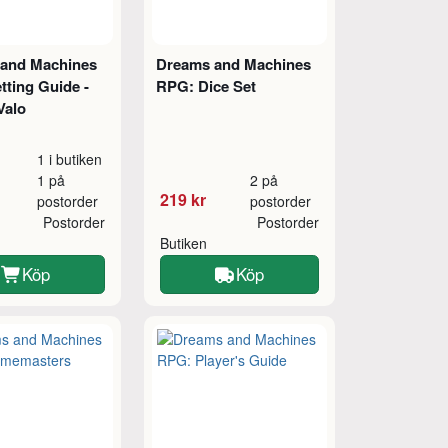
and Machines
Dreams and Machines
tting Guide -
RPG: Dice Set
Valo
1 i butiken
1 på
2 på
219 kr
postorder
postorder
Postorder
Postorder
Butiken
Köp
Köp