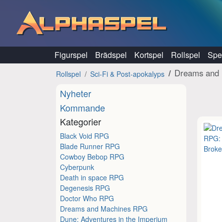
Hoppa till innehåll
Figurspel
Brädspel
Kortspel
Rollspel
Spel
Dreams and
Rollspel
Sci-Fi & Post-apokalyps
Nyheter
Kommande
Kategorier
Black Void RPG
Blade Runner RPG
Cowboy Bebop RPG
Cyberpunk
Death in space RPG
Degenesis RPG
Doctor Who RPG
Dreams and Machines RPG
Dune: Adventures in the Imperium