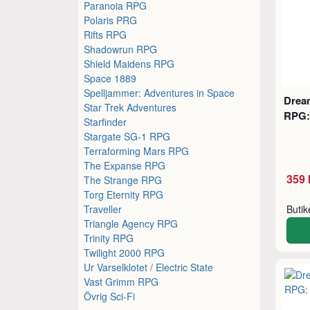
Paranoia RPG
Polaris PRG
Rifts RPG
Shadowrun RPG
Shield Maidens RPG
Space 1889
Spelljammer: Adventures in Space
Drea
Star Trek Adventures
RPG:
Starfinder
Stargate SG-1 RPG
Terraforming Mars RPG
The Expanse RPG
359 
The Strange RPG
Torg Eternity RPG
Traveller
Buti
Triangle Agency RPG
Trinity RPG
Twilight 2000 RPG
Ur Varselklotet / Electric State
Vast Grimm RPG
Övrig Sci-Fi