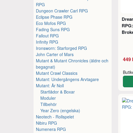
RPG
Dungeon Crawler Carl RPG
Eclipse Phase RPG
Drea
Eco Mofos RPG
RPG: 
Fading Suns RPG
Brok
Fallout RPG
Infinity RPG
Ironsworn: Starforged RPG
John Carter of Mars
449 
Mutant & Mutant Chronicles (äldre och
begagnat)
Buti
Mutant Crawl Classics
Mutant: Undergångens Arvtagare
Mutant: År Noll
Startlådor & Boxar
Moduler
Tillbehör
Year Zero (engelska)
Neotech - Rollspelet
Nibiru RPG
Numenera RPG