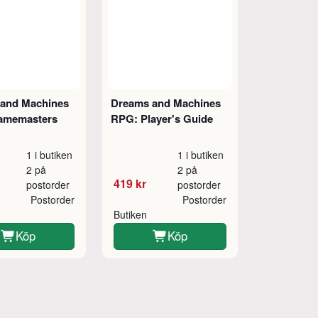
and Machines
Dreams and Machines
amemasters
RPG: Player's Guide
1 i butiken
1 i butiken
2 på
2 på
419 kr
postorder
postorder
Postorder
Postorder
Butiken
Köp
Köp