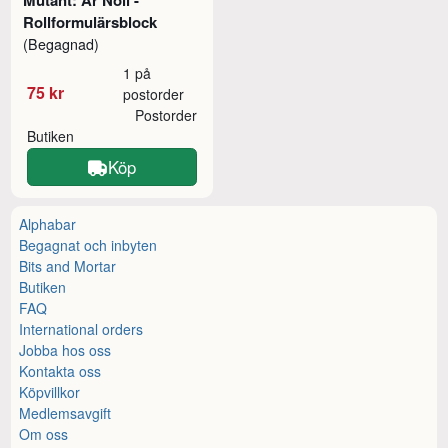
Rollformulärsblock
(Begagnad)
1 på
75 kr
postorder
Postorder
Butiken
Köp
Alphabar
Begagnat och inbyten
Bits and Mortar
Butiken
FAQ
International orders
Jobba hos oss
Kontakta oss
Köpvillkor
Medlemsavgift
Om oss