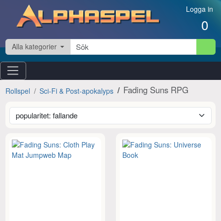
Hoppa till innehåll
Logga in
0
Alla kategorier
Fading Suns RPG
Rollspel
Sci-Fi & Post-apokalyps