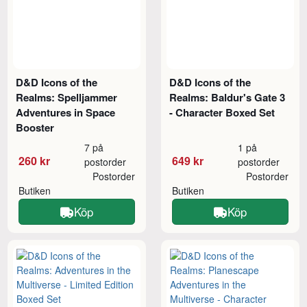
D&D Icons of the
D&D Icons of the
Realms: Spelljammer
Realms: Baldur's Gate 3
Adventures in Space
- Character Boxed Set
Booster
7 på
1 på
260 kr
649 kr
postorder
postorder
Postorder
Postorder
Butiken
Butiken
Köp
Köp