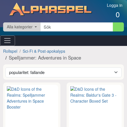
Hoppa till innehåll
Logga in
0
Alla kategorier
Rollspel
Sci-Fi & Post-apokalyps
Spelljammer: Adventures in Space