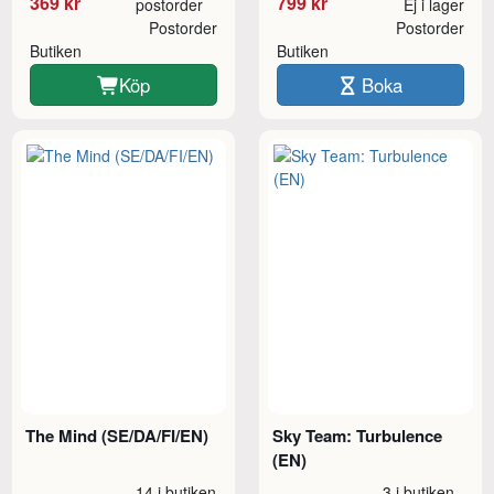
369 kr
799 kr
postorder
Ej i lager
Postorder
Postorder
Butiken
Butiken
Köp
Boka
The Mind (SE/DA/FI/EN)
Sky Team: Turbulence
(EN)
14 i butiken
3 i butiken