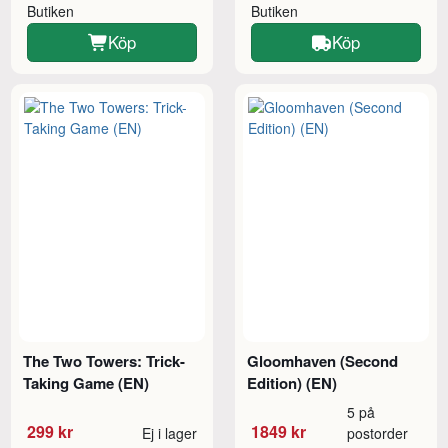
Butiken
Butiken
Köp
Köp
The Two Towers: Trick-
Gloomhaven (Second
Taking Game (EN)
Edition) (EN)
5 på
299 kr
1849 kr
Ej i lager
postorder