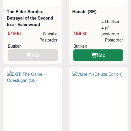
The Elder Scrolls:
Hanabi (SE)
Betrayal of the Second
4 i butiken
Era - Valenwood
4 på
519 kr
199 kr
Slutsåld
postorder
Postorder
Postorder
Butiken
Butiken
Köp
Köp