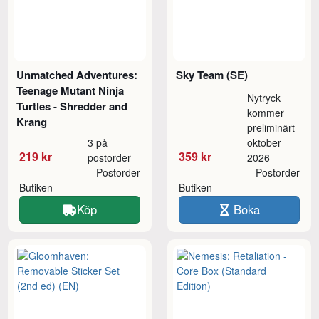
Unmatched Adventures:
Sky Team (SE)
Teenage Mutant Ninja
Nytryck
Turtles - Shredder and
kommer
Krang
preliminärt
3 på
oktober
219 kr
359 kr
postorder
2026
Postorder
Postorder
Butiken
Butiken
Köp
Boka