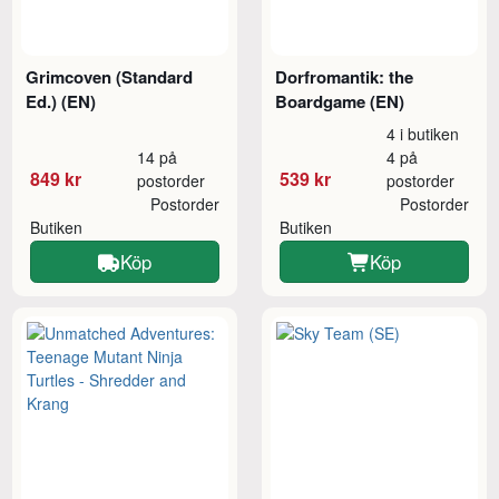
Grimcoven (Standard
Dorfromantik: the
Ed.) (EN)
Boardgame (EN)
4 i butiken
14 på
4 på
849 kr
539 kr
postorder
postorder
Postorder
Postorder
Butiken
Butiken
Köp
Köp