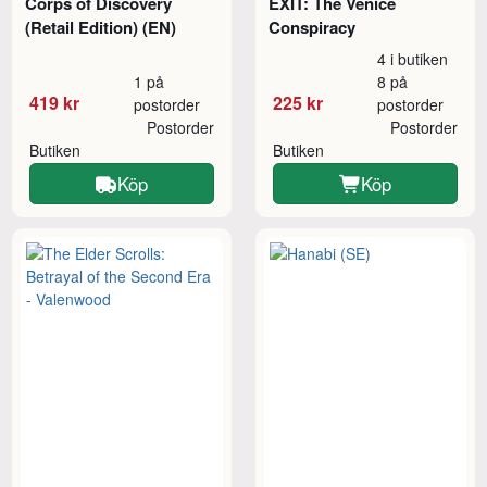
Corps of Discovery
EXIT: The Venice
(Retail Edition) (EN)
Conspiracy
4 i butiken
1 på
8 på
419 kr
225 kr
postorder
postorder
Postorder
Postorder
Butiken
Butiken
Köp
Köp