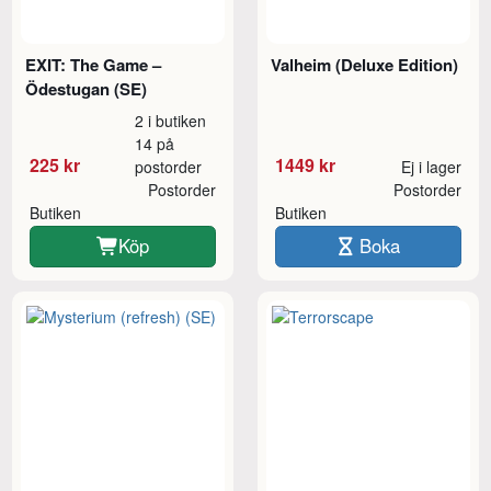
EXIT: The Game –
Valheim (Deluxe Edition)
Ödestugan (SE)
2 i butiken
14 på
225 kr
1449 kr
postorder
Ej i lager
Postorder
Postorder
Butiken
Butiken
Köp
Boka