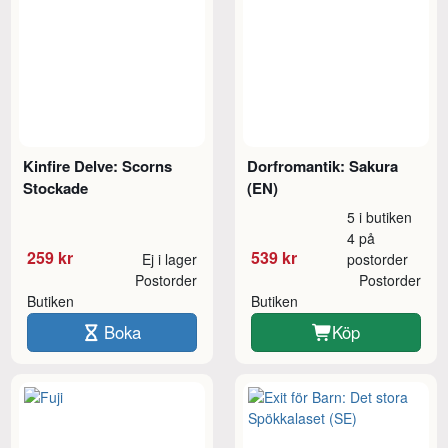
Kinfire Delve: Scorns
Dorfromantik: Sakura
Stockade
(EN)
5 i butiken
4 på
259 kr
539 kr
Ej i lager
postorder
Postorder
Postorder
Butiken
Butiken
Boka
Köp