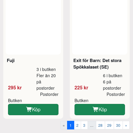
Fuji
Exit för Barn: Det stora
Spökkalaset (SE)
3 i butiken
Fler än 20
6 i butiken
på
6 på
295 kr
225 kr
postorder
postorder
Postorder
Postorder
Butiken
Butiken
Köp
Köp
«
1
2
3
...
28
29
30
»