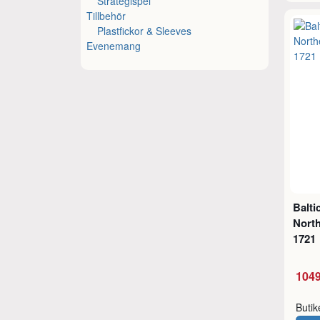
Strategispel
Tillbehör
Plastfickor & Sleeves
Evenemang
Balti
North
1721
1049
Buti