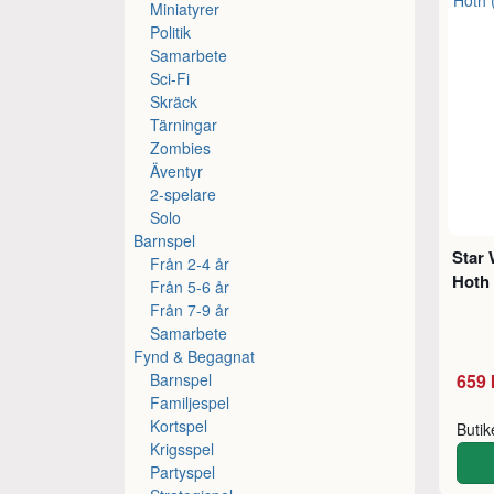
Miniatyrer
Politik
Samarbete
Sci-Fi
Skräck
Tärningar
Zombies
Äventyr
2-spelare
Solo
Barnspel
Star 
Från 2-4 år
Hoth
Från 5-6 år
Från 7-9 år
Samarbete
Fynd & Begagnat
Barnspel
659 
Familjespel
Kortspel
Buti
Krigsspel
Partyspel