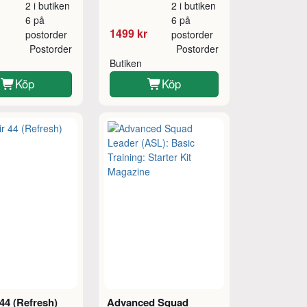
2 i butiken
2 i butiken
6 på
6 på
1499 kr
postorder
postorder
Postorder
Postorder
Butiken
Köp
Köp
44 (Refresh)
Advanced Squad