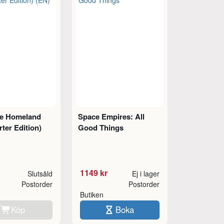
he Homeland
Space Empires: All
rter Edition)
Good Things
1149 kr
Slutsåld
Ej i lager
Postorder
Postorder
Butiken
Köp
Boka