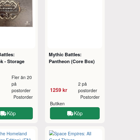
attles:
Mythic Battles:
k - Storage
Pantheon (Core Box)
Fler än 20
på
2 på
1259 kr
postorder
postorder
Postorder
Postorder
Butiken
Köp
Köp