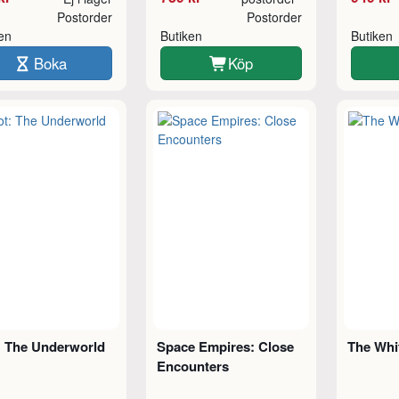
Postorder
Postorder
ken
Butiken
Butiken
Boka
Köp
: The Underworld
Space Empires: Close
The Whi
Encounters