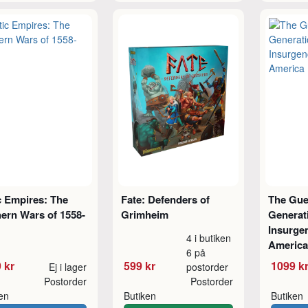
c Empires: The
Fate: Defenders of
The Guer
ern Wars of 1558-
Grimheim
Generat
Insurgen
4 i butiken
America
6 på
 kr
599 kr
1099 k
Ej i lager
postorder
Postorder
Postorder
ken
Butiken
Butiken