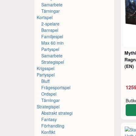
Samarbete
Tärningar
Kortspel
2-spelare
Barnspel
Familjespel
Max 60 min
Partyspel
Mythi
Samarbete
Ragn
Strategispel
(EN)
Krigsspel
Partyspel
Bluff
1259
Frågesportspel
Ordspel
Tärningar
Buti
Strategispel
Abstrakt strategi
Fantasy
Förhandling
Konflikt