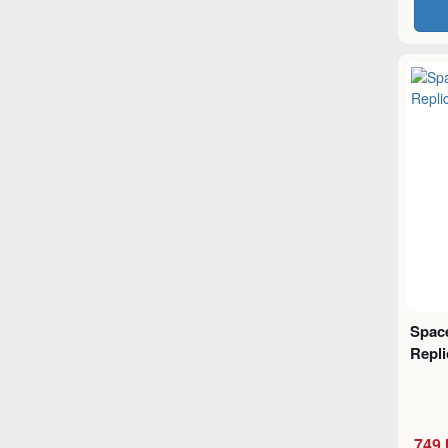
Spac
Repli
749 