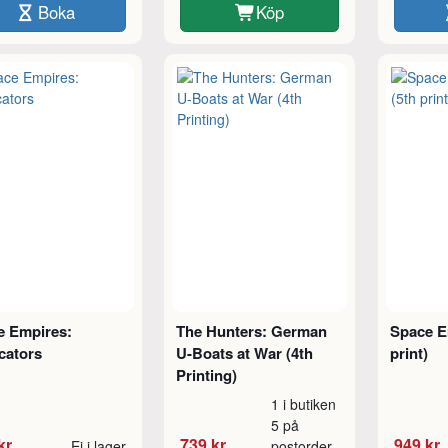
Boka
Köp
e Empires:
The Hunters: German
Space E
cators
U-Boats at War (4th
print)
Printing)
1 i butiken
5 på
kr
739 kr
949 kr
Ej i lager
postorder