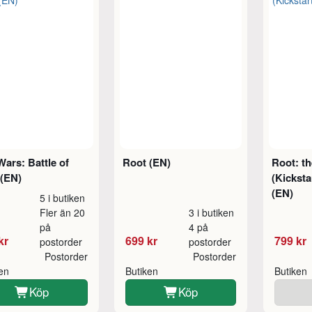
Wars: Battle of
Root (EN)
Root: t
 (EN)
(Kicksta
(EN)
5 i butiken
Fler än 20
3 i butiken
på
4 på
kr
699 kr
799 kr
postorder
postorder
Postorder
Postorder
ken
Butiken
Butiken
Köp
Köp