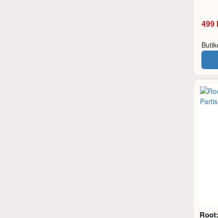
499 
Buti
Root: