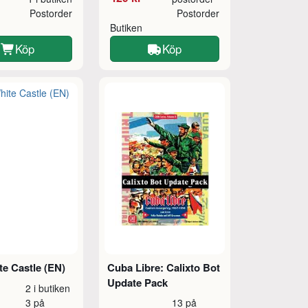
Postorder
Postorder
Butiken
Köp
Köp
te Castle (EN)
Cuba Libre: Calixto Bot
Update Pack
2 i butiken
3 på
13 på