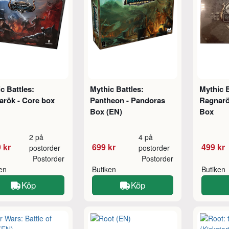
c Battles:
Mythic Battles:
Mythic B
arök - Core box
Pantheon - Pandoras
Ragnarö
Box (EN)
Box
2 på
4 på
 kr
699 kr
499 kr
postorder
postorder
Postorder
Postorder
ken
Butiken
Butiken
Köp
Köp