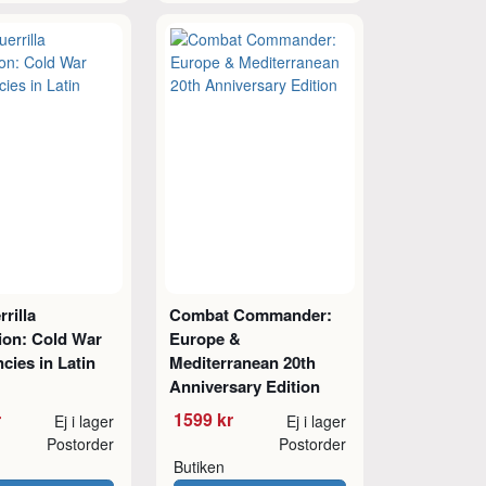
rilla
Combat Commander:
ion: Cold War
Europe &
cies in Latin
Mediterranean 20th
Anniversary Edition
r
1599 kr
Ej i lager
Ej i lager
Postorder
Postorder
Butiken