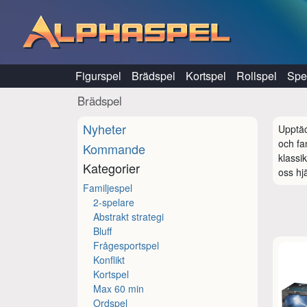
Hoppa till innehåll
Figurspel
Brädspel
Kortspel
Rollspel
Spel
Brädspel
Nyheter
Upptäc
och fa
Kommande
klassi
Kategorier
oss hjä
Familjespel
2-spelare
Abstrakt strategi
Bluff
Frågesportspel
Konflikt
Kortspel
Max 60 min
Ordspel