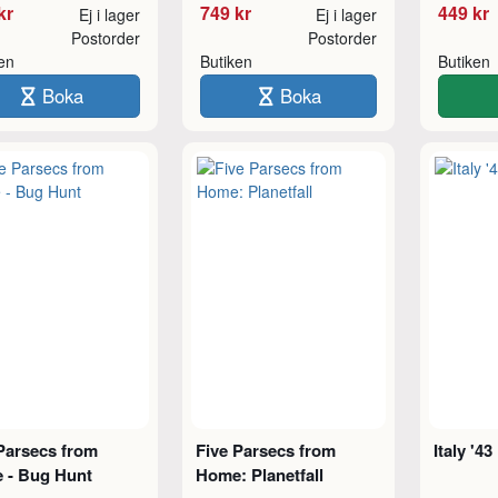
kr
749 kr
449 kr
Ej i lager
Ej i lager
Postorder
Postorder
ken
Butiken
Butiken
Boka
Boka
Parsecs from
Five Parsecs from
Italy '43
 - Bug Hunt
Home: Planetfall