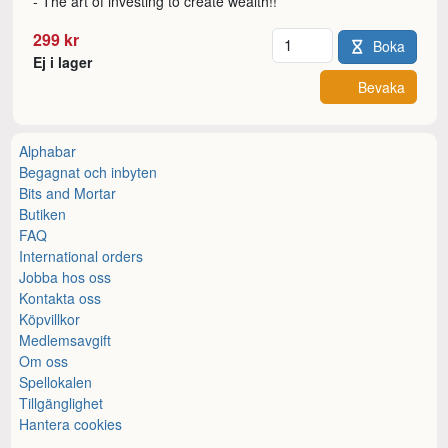
- The art of investing to create wealth!!
Antal
299 kr
Boka
Ej i lager
Bevaka
Alphabar
Begagnat och inbyten
Bits and Mortar
Butiken
FAQ
International orders
Jobba hos oss
Kontakta oss
Köpvillkor
Medlemsavgift
Om oss
Spellokalen
Tillgänglighet
Hantera cookies