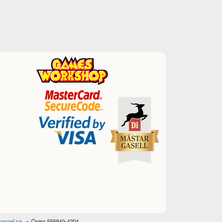
haspel.se
Orgnr 556940-4204