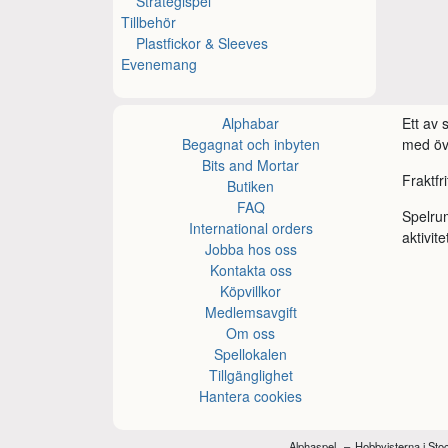
Strategispel
Tillbehör
Plastfickor & Sleeves
Evenemang
Alphabar
Ett av
Begagnat och inbyten
med öve
Bits and Mortar
Fraktfr
Butiken
FAQ
Spelru
International orders
aktivite
Jobba hos oss
Kontakta oss
Köpvillkor
Medlemsavgift
Om oss
Spellokalen
Tillgänglighet
Hantera cookies
Alphaspel
Hobbyisterna i St