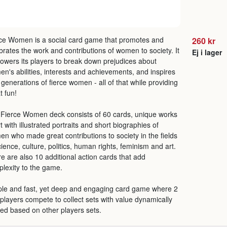
ce Women is a social card game that promotes and
260 kr
brates the work and contributions of women to society. It
Ej i lager
wers its players to break down prejudices about
n's abilities, interests and achievements, and inspires
generations of fierce women - all of that while providing
t fun!
Fierce Women deck consists of 60 cards, unique works
rt with illustrated portraits and short biographies of
n who made great contributions to society in the fields
cience, culture, politics, human rights, feminism and art.
e are also 10 additional action cards that add
lexity to the game.
le and fast, yet deep and engaging card game where 2
 players compete to collect sets with value dynamically
red based on other players sets.