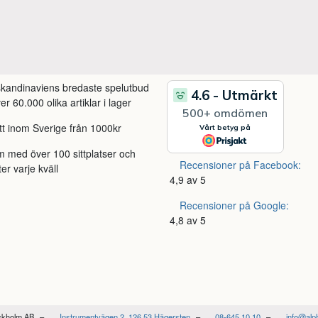
 skandinaviens bredaste spelutbud
r 60.000 olika artiklar i lager
itt inom Sverige från 1000kr
m med över 100 sittplatser och
Recensioner på Facebook:
ter varje kväll
4,9 av 5
Recensioner på Google:
4,8 av 5
ockholm AB
Instrumentvägen 2, 126 53 Hägersten
08-645 10 10
info@alp