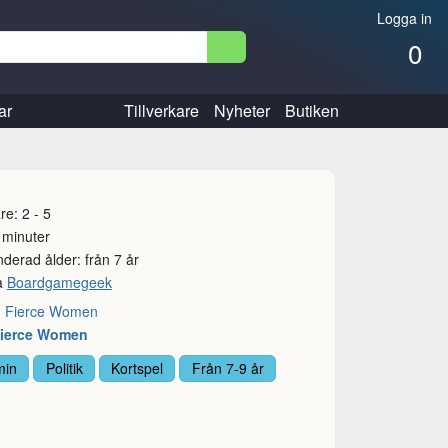
Logga in
0
ar
Tillverkare
Nyheter
Butiken
re: 2 - 5
 minuter
erad ålder: från 7 år
å
Boardgamegeek
:
Fierce Women
Fierce Women
min
Politik
Kortspel
Från 7-9 år