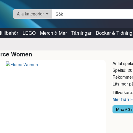
Alla kategorier
tillbehör
LEGO
Merch & Mer
Tärningar
Böcker & Tidning
erce Women
Antal spela
Speltid: 20
Rekommend
Läs mer p
Tillverkare
Mer från 
Max 60 