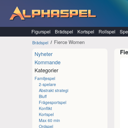
Hoppa till innehåll
Figurspel
Brädspel
Kortspel
Rollspel
Spel
Fierce Women
Brädspel
Fi
Nyheter
Kommande
Kategorier
Familjespel
2-spelare
Abstrakt strategi
Bluff
Frågesportspel
Konflikt
Kortspel
Max 60 min
Ordspel