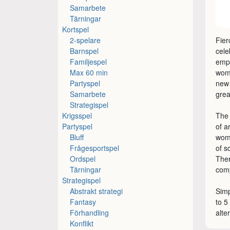
Samarbete
Tärningar
Kortspel
2-spelare
Fier
Barnspel
cele
Familjespel
empo
Max 60 min
wome
Partyspel
new 
Samarbete
grea
Strategispel
Krigsspel
The 
Partyspel
of a
Bluff
wome
Frågesportspel
of s
Ordspel
Ther
Tärningar
comp
Strategispel
Abstrakt strategi
Simp
Fantasy
to 5
Förhandling
alte
Konflikt