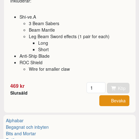
Inkluderar:
Shi-ve.A
3 Beam Sabers
Beam Mantle
Leg Beam Sword effects (1 pair for each)
Long
Short
Anti-Ship Blade
ROC Shield
Wire for smaller claw
Antal
469 kr
Köp
Slutsåld
Bevaka
Alphabar
Begagnat och inbyten
Bits and Mortar