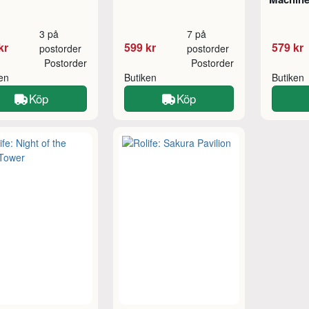
3 på
7 på
kr
599 kr
579 kr
postorder
postorder
Postorder
Postorder
ken
Butiken
Butiken
Köp
Köp