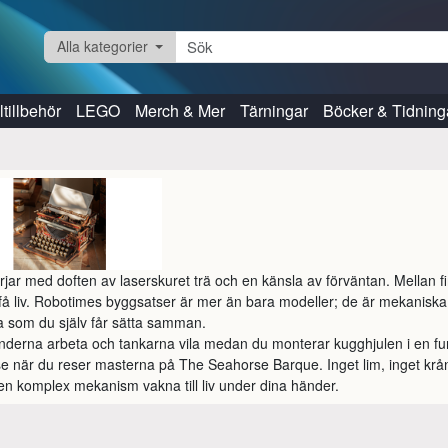
Alla kategorier
tillbehör
LEGO
Merch & Mer
Tärningar
Böcker & Tidning
rjar med doften av laserskuret trä och en känsla av förväntan. Mellan f
 få liv. Robotimes byggsatser är mer än bara modeller; de är mekanisk
ia som du själv får sätta samman.

nderna arbeta och tankarna vila medan du monterar kugghjulen i en fu
se när du reser masterna på The Seahorse Barque. Inget lim, inget krånge
 en komplex mekanism vakna till liv under dina händer.