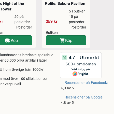
e: Night of the
Rolife: Sakura Pavilion
l Tower
5 i butiken
20 på
15 på
kr
259 kr
postorder
postorder
Postorder
Postorder
ken
Butiken
Köp
Köp
 skandinaviens bredaste spelutbud
r 60.000 olika artiklar i lager
itt inom Sverige från 1000kr
m med över 100 sittplatser och
Recensioner på Facebook:
ter varje kväll
4,9 av 5
Recensioner på Google:
4,8 av 5