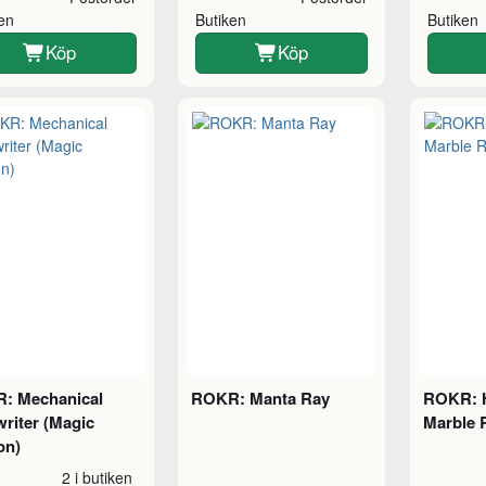
ken
Butiken
Butiken
Köp
Köp
: Mechanical
ROKR: Manta Ray
ROKR: H
riter (Magic
Marble 
on)
2 i butiken