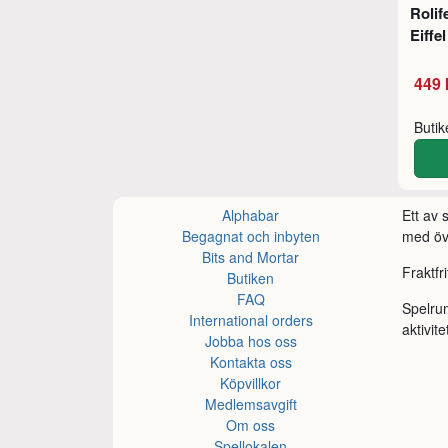
Rolif
Eiffe
449 
Buti
Alphabar
Ett av
Begagnat och inbyten
med öve
Bits and Mortar
Fraktfr
Butiken
FAQ
Spelru
International orders
aktivite
Jobba hos oss
Kontakta oss
Köpvillkor
Medlemsavgift
Om oss
Spellokalen