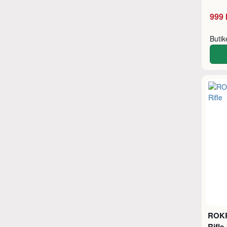
999 
Buti
ROKR
Rifle