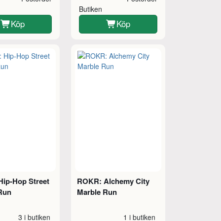
Butiken
Köp
Köp
ip-Hop Street
ROKR: Alchemy City
Run
Marble Run
3 i butiken
1 i butiken