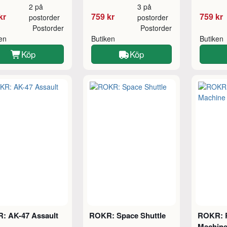
2 på
3 på
kr
759 kr
759 kr
postorder
postorder
Postorder
Postorder
ken
Butiken
Butiken
Köp
Köp
: AK-47 Assault
ROKR: Space Shuttle
ROKR: R
Machin