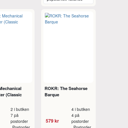
echanical
ROKR: The Seahorse
er (Classic
Barque
2 i butiken
4 i butiken
7 på
4 på
579 kr
postorder
postorder
Postorder
Postorder