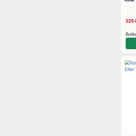
529 
Buti