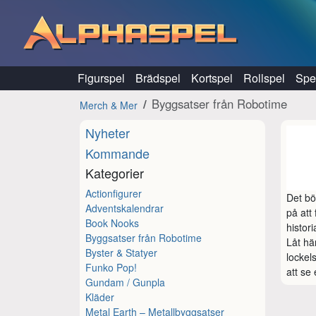
Hoppa till innehåll
Figurspel
Brädspel
Kortspel
Rollspel
Spel
Byggsatser från Robotime
Merch & Mer
Nyheter
Kommande
Kategorier
Actionfigurer
Det bö
Adventskalendrar
på att
Book Nooks
histor
Byggsatser från Robotime
Låt hä
Byster & Statyer
lockel
Funko Pop!
att se
Gundam / Gunpla
Kläder
Metal Earth – Metallbyggsatser