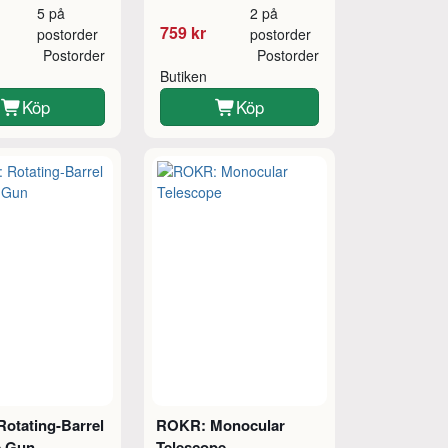
5 på
2 på
759 kr
postorder
postorder
Postorder
Postorder
Butiken
Köp
Köp
otating-Barrel
ROKR: Monocular
e Gun
Telescope