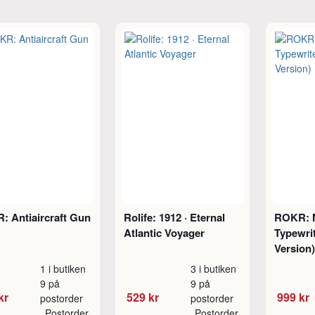
: Antiaircraft Gun
Rolife: 1912 · Eternal
ROKR: M
Atlantic Voyager
Typewrit
Version)
1 i butiken
3 i butiken
9 på
9 på
kr
529 kr
999 kr
postorder
postorder
Postorder
Postorder