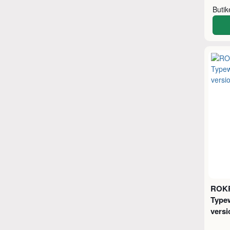
Buti
ROKR
Typew
versi