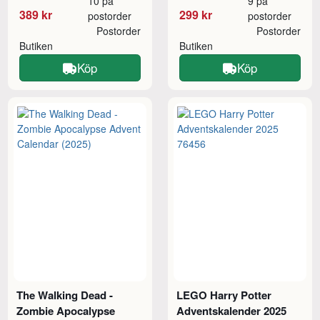
10 på
9 på
389 kr
299 kr
postorder
postorder
Postorder
Postorder
Butiken
Butiken
Köp
Köp
The Walking Dead -
LEGO Harry Potter
Zombie Apocalypse
Adventskalender 2025