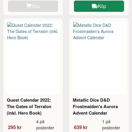
Köp
Köp
Quest Calendar 2022:
Metallic Dice D&D
The Gates of Terralon
Frostmaiden's Aurora
(inkl. Hero Book)
Advent Calendar
4 på
1 på
295 kr
639 kr
postorder
postorder