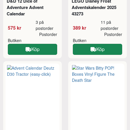
D&D 12 Dice of
LEGO Disney Frost
Adventure Advent
Adventskalender 2025
Calendar
43273
3 på
11 på
575 kr
389 kr
postorder
postorder
Postorder
Postorder
Butiken
Butiken
Köp
Köp