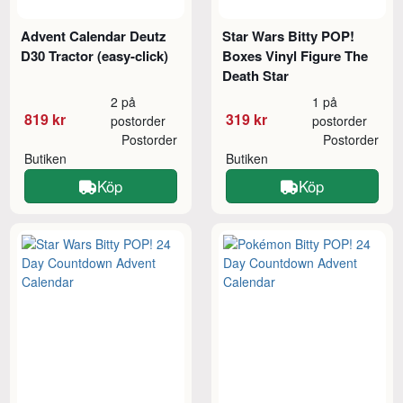
Advent Calendar Deutz
Star Wars Bitty POP!
D30 Tractor (easy-click)
Boxes Vinyl Figure The
Death Star
2 på
1 på
819 kr
319 kr
postorder
postorder
Postorder
Postorder
Butiken
Butiken
Köp
Köp