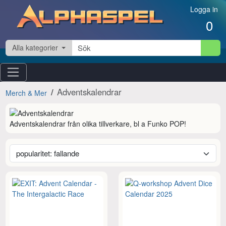
Hoppa till innehåll
Logga in
0
Alla kategorier
Adventskalendrar
Merch & Mer
Adventskalendrar från olika tillverkare, bl a Funko POP!