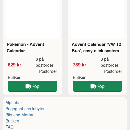
Pokémon - Advent
Advent Calendar 'VW T2
Calendar
Bus', easy-click system
6 på
3 på
629 kr
789 kr
postorder
postorder
Postorder
Postorder
Butiken
Butiken
Köp
Köp
Alphabar
Begagnat och inbyten
Bits and Mortar
Butiken
FAQ