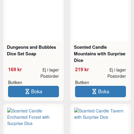
Dungeons and Bubbles
Scented Candle
Dice Set Soap
Mountains with Surprise
Dice
169 kr
219 kr
Ej i lager
Ej i lager
Postorder
Postorder
Butiken
Butiken
Boka
Boka