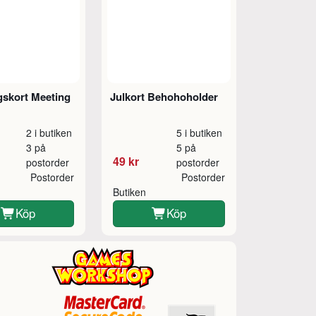
gskort Meeting
Julkort Behohoholder
2 i butiken
5 i butiken
3 på
5 på
49 kr
postorder
postorder
Postorder
Postorder
Butiken
Köp
Köp