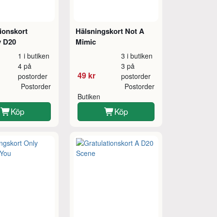
ionskort
Hälsningskort Not A
y D20
Mimic
1 i butiken
3 i butiken
4 på
3 på
49 kr
postorder
postorder
Postorder
Postorder
Butiken
Köp
Köp