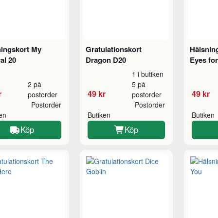
ningskort My
Gratulationskort
Hälsnin
al 20
Dragon D20
Eyes fo
1 i butiken
2 på
5 på
r
49 kr
49 kr
postorder
postorder
Postorder
Postorder
ken
Butiken
Butiken
Köp
Köp