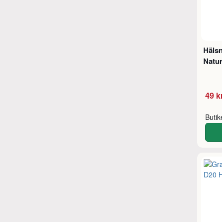
Häls
Natur
49 k
Buti