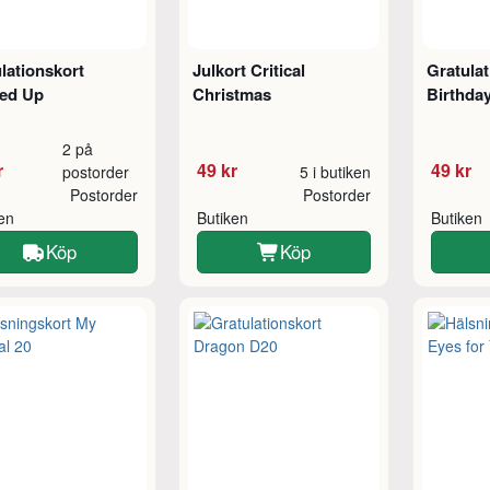
lationskort
Julkort Critical
Gratulat
led Up
Christmas
Birthda
2 på
r
49 kr
49 kr
postorder
5 i butiken
Postorder
Postorder
ken
Butiken
Butiken
Köp
Köp