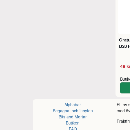
Gratu
D20 
49 k
Buti
Alphabar
Ett av
Begagnat och inbyten
med öve
Bits and Mortar
Fraktfr
Butiken
FAQ