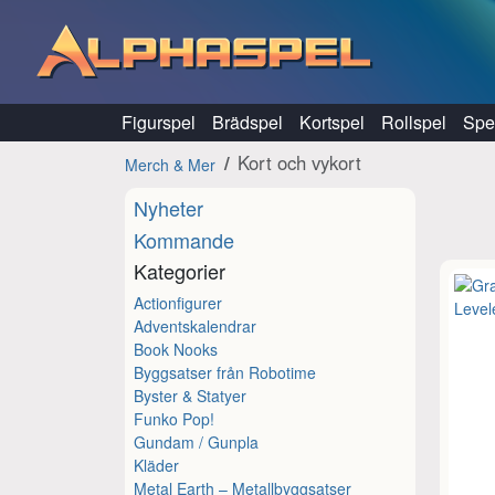
Hoppa till innehåll
Figurspel
Brädspel
Kortspel
Rollspel
Spel
Kort och vykort
Merch & Mer
Nyheter
Kommande
Kategorier
Actionfigurer
Adventskalendrar
Book Nooks
Byggsatser från Robotime
Byster & Statyer
Funko Pop!
Gundam / Gunpla
Kläder
Metal Earth – Metallbyggsatser