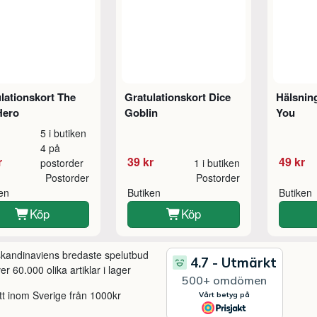
lationskort The
Gratulationskort Dice
Hälsnin
Hero
Goblin
You
5 i butiken
4 på
r
39 kr
49 kr
postorder
1 i butiken
Postorder
Postorder
ken
Butiken
Butiken
Köp
Köp
 skandinaviens bredaste spelutbud
r 60.000 olika artiklar i lager
itt inom Sverige från 1000kr