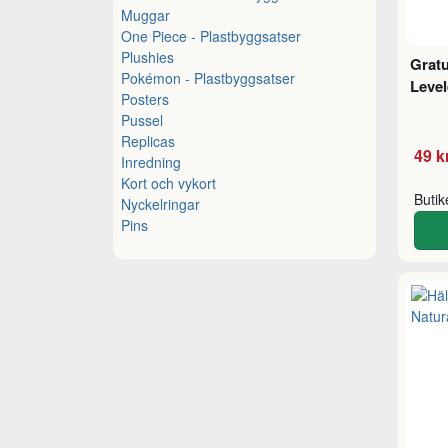
Muggar
One Piece - Plastbyggsatser
Plushies
Gratu
Pokémon - Plastbyggsatser
Leve
Posters
Pussel
Replicas
49 k
Inredning
Kort och vykort
Buti
Nyckelringar
Pins