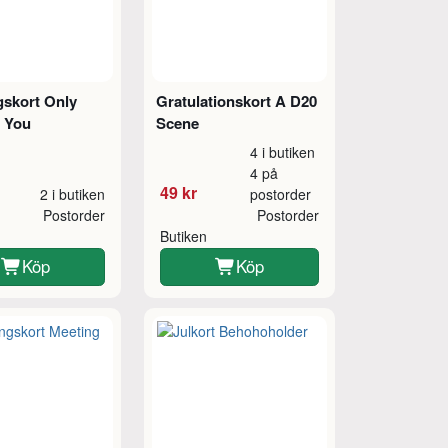
gskort Only
Gratulationskort A D20
r You
Scene
4 i butiken
4 på
49 kr
2 i butiken
postorder
Postorder
Postorder
Butiken
Köp
Köp