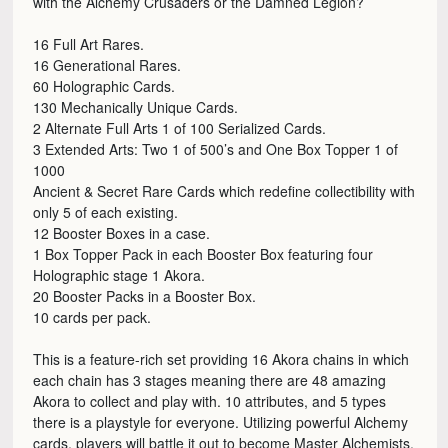
with the Alchemy Crusaders or the Damned Legion?
16 Full Art Rares.
16 Generational Rares.
60 Holographic Cards.
130 Mechanically Unique Cards.
2 Alternate Full Arts 1 of 100 Serialized Cards.
3 Extended Arts: Two 1 of 500’s and One Box Topper 1 of
1000
Ancient & Secret Rare Cards which redefine collectibility with
only 5 of each existing.
12 Booster Boxes in a case.
1 Box Topper Pack in each Booster Box featuring four
Holographic stage 1 Akora.
20 Booster Packs in a Booster Box.
10 cards per pack.
This is a feature-rich set providing 16 Akora chains in which
each chain has 3 stages meaning there are 48 amazing
Akora to collect and play with. 10 attributes, and 5 types
there is a playstyle for everyone. Utilizing powerful Alchemy
cards, players will battle it out to become Master Alchemists.