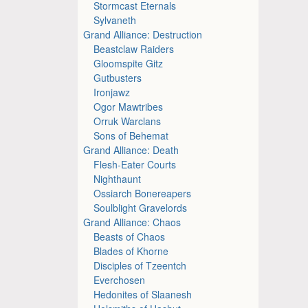
Stormcast Eternals
Sylvaneth
Grand Alliance: Destruction
Beastclaw Raiders
Gloomspite Gitz
Gutbusters
Ironjawz
Ogor Mawtribes
Orruk Warclans
Sons of Behemat
Grand Alliance: Death
Flesh-Eater Courts
Nighthaunt
Ossiarch Bonereapers
Soulblight Gravelords
Grand Alliance: Chaos
Beasts of Chaos
Blades of Khorne
Disciples of Tzeentch
Everchosen
Hedonites of Slaanesh