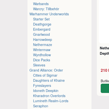
Warbands
Warcry: Tillbehör
Warhammer Underworlds
Starter Set
Deathgorge
Embergard
Gnarlwood
Harrowdeep
Nethermaze
Neth
Wintermaw
Dept
Wyrdhollow
Dice Packs
Sleeves
210 
Grand Alliance: Order
Cities of Sigmar
Daughters of Khaine
Buti
Fyreslayers
Idoneth Deepkin
Kharadron Overlords
Lumineth Realm-Lords
Seraphon