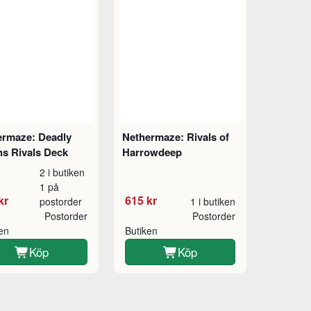
ermaze: Deadly
Nethermaze: Rivals of
hs Rivals Deck
Harrowdeep
2 i butiken
1 på
kr
615 kr
postorder
1 i butiken
Postorder
Postorder
ken
Butiken
Köp
Köp