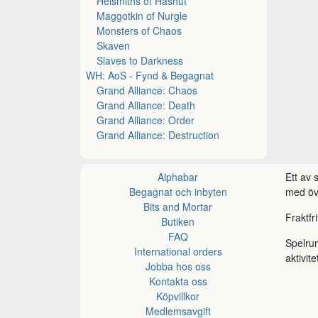
Helsmiths of Hashut
Maggotkin of Nurgle
Monsters of Chaos
Skaven
Slaves to Darkness
WH: AoS - Fynd & Begagnat
Grand Alliance: Chaos
Grand Alliance: Death
Grand Alliance: Order
Grand Alliance: Destruction
Alphabar
Ett av
Begagnat och inbyten
med öve
Bits and Mortar
Fraktfr
Butiken
FAQ
Spelru
International orders
aktivite
Jobba hos oss
Kontakta oss
Köpvillkor
Medlemsavgift