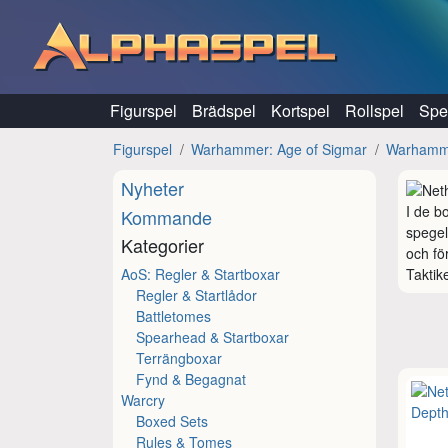
Hoppa till innehåll
Figurspel
Brädspel
Kortspel
Rollspel
Spel
Figurspel
Warhammer: Age of Sigmar
Warhamme
Nyheter
I de b
Kommande
spegel
Kategorier
och fö
AoS: Regler & Startboxar
Taktik
Regler & Startlådor
Battletomes
Spearhead & Startboxar
Terrängboxar
Fynd & Begagnat
Warcry
Boxed Sets
Rules & Tomes