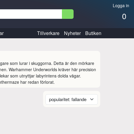
Logga in
0
ar
Tillverkare
Nyheter
Butiken
igare som lurar i skuggorna. Detta är den mörkare 
men. Warhammer Underworlds kräver här precision 
lekar som utnyttjar labyrintens dolda vägar. 
ethermaze har redan förlorat.