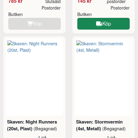
785 kr
145 kr
Slutsåld
postorder
Postorder
Postorder
Butiken
Butiken
Köp
Köp
Skaven: Night Runners
Skaven: Stormvermin
(20st, Plast)
(4st, Metall)
(Begagnad)
(Begagnad)
1 på
1 på