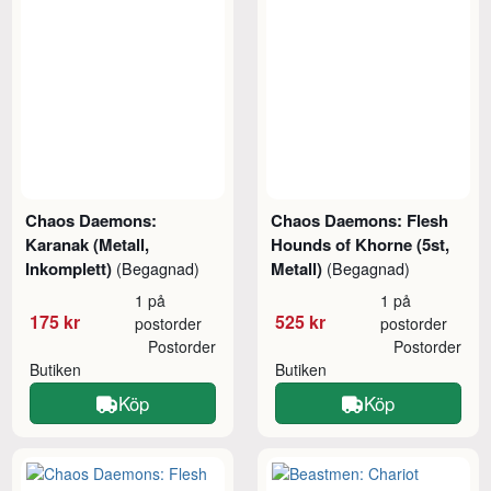
Chaos Daemons:
Chaos Daemons: Flesh
Karanak (Metall,
Hounds of Khorne (5st,
Inkomplett)
Metall)
(Begagnad)
(Begagnad)
1 på
1 på
175 kr
525 kr
postorder
postorder
Postorder
Postorder
Butiken
Butiken
Köp
Köp