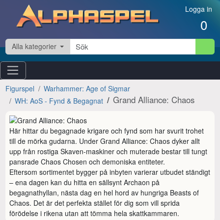
Hoppa till innehåll
Logga in
0
Alla kategorier
Figurspel
Warhammer: Age of Sigmar
Grand Alliance: Chaos
WH: AoS - Fynd & Begagnat
Här hittar du begagnade krigare och fynd som har svurit trohet 
till de mörka gudarna. Under Grand Alliance: Chaos dyker allt 
upp från rostiga Skaven-maskiner och muterade bestar till tungt 
pansrade Chaos Chosen och demoniska entiteter.

Eftersom sortimentet bygger på inbyten varierar utbudet ständigt 
– ena dagen kan du hitta en sällsynt Archaon på 
begagnathyllan, nästa dag en hel hord av hungriga Beasts of 
Chaos. Det är det perfekta stället för dig som vill sprida 
förödelse i rikena utan att tömma hela skattkammaren.