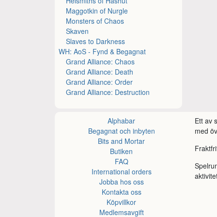
Helsmiths of Hashut
Maggotkin of Nurgle
Monsters of Chaos
Skaven
Slaves to Darkness
WH: AoS - Fynd & Begagnat
Grand Alliance: Chaos
Grand Alliance: Death
Grand Alliance: Order
Grand Alliance: Destruction
Alphabar
Ett av
Begagnat och inbyten
med öve
Bits and Mortar
Fraktfr
Butiken
FAQ
Spelru
International orders
aktivite
Jobba hos oss
Kontakta oss
Köpvillkor
Medlemsavgift