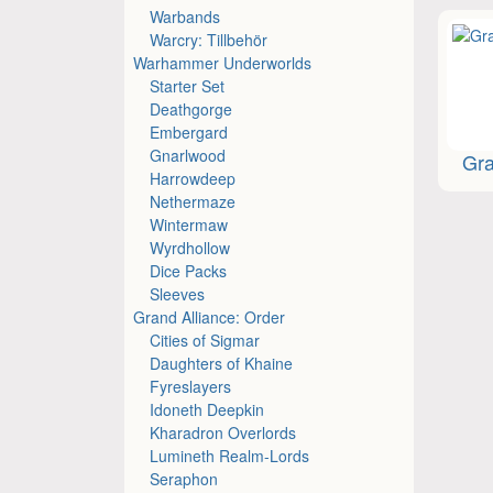
Warbands
Warcry: Tillbehör
Warhammer Underworlds
Starter Set
Deathgorge
Embergard
Gnarlwood
Gra
Harrowdeep
Nethermaze
Wintermaw
Wyrdhollow
Dice Packs
Sleeves
Grand Alliance: Order
Cities of Sigmar
Daughters of Khaine
Fyreslayers
Idoneth Deepkin
Kharadron Overlords
Lumineth Realm-Lords
Seraphon