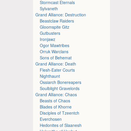
Stormcast Eternals
Sylvaneth
Grand Alliance: Destruction
Beastclaw Raiders
Gloomspite Gitz
Gutbusters
Ironjawz
Ogor Mawtribes
Orruk Warclans
Sons of Behemat
Grand Alliance: Death
Flesh-Eater Courts
Nighthaunt
Ossiarch Bonereapers
Soulblight Gravelords
Grand Alliance: Chaos
Beasts of Chaos
Blades of Khorne
Disciples of Tzeentch
Everchosen
Hedonites of Slaanesh