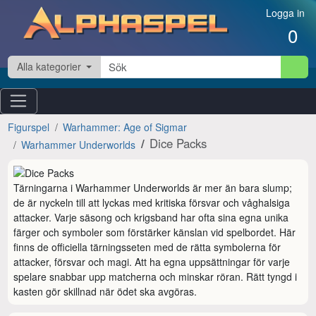
Hoppa till innehåll
Logga in
0
Alla kategorier
Figurspel
Warhammer: Age of Sigmar
Dice Packs
Warhammer Underworlds
Tärningarna i Warhammer Underworlds är mer än bara slump; 
de är nyckeln till att lyckas med kritiska försvar och våghalsiga 
attacker. Varje säsong och krigsband har ofta sina egna unika 
färger och symboler som förstärker känslan vid spelbordet. Här 
finns de officiella tärningsseten med de rätta symbolerna för 
attacker, försvar och magi. Att ha egna uppsättningar för varje 
spelare snabbar upp matcherna och minskar röran. Rätt tyngd i 
kasten gör skillnad när ödet ska avgöras.