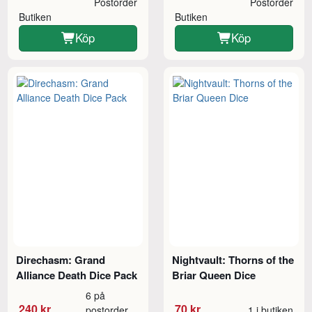
Postorder
Postorder
Butiken
Butiken
Köp
Köp
Direchasm: Grand
Nightvault: Thorns of the
Alliance Death Dice Pack
Briar Queen Dice
6 på
240 kr
70 kr
postorder
1 i butiken