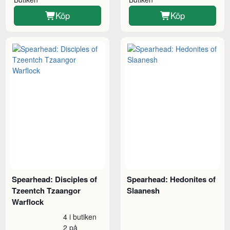
Köp
Köp
Spearhead: Disciples of
Spearhead: Hedonites of
Tzeentch Tzaangor
Slaanesh
Warflock
4 i butiken
2 på