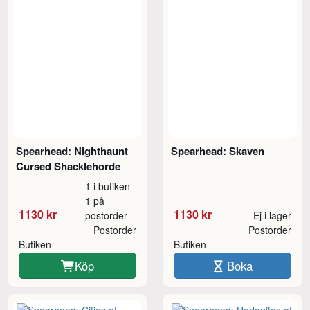
Spearhead: Nighthaunt
Spearhead: Skaven
Cursed Shacklehorde
1 i butiken
1 på
1130 kr
1130 kr
postorder
Ej i lager
Postorder
Postorder
Butiken
Butiken
Köp
Boka