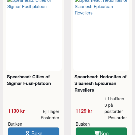
Spearhead: Cities of
Spearhead: Hedonites of
Sigmar Fusil-platoon
Slaanesh Epicurean
Revellers
1 i butiken
3 på
1130 kr
1129 kr
Ej i lager
postorder
Postorder
Postorder
Butiken
Butiken
Boka
Köp