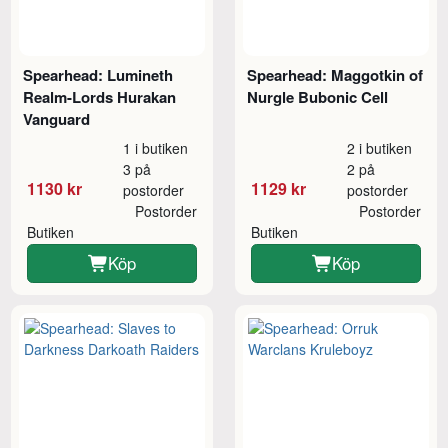
Spearhead: Lumineth
Spearhead: Maggotkin of
Realm-Lords Hurakan
Nurgle Bubonic Cell
Vanguard
1 i butiken
2 i butiken
3 på
2 på
1130 kr
1129 kr
postorder
postorder
Postorder
Postorder
Butiken
Butiken
Köp
Köp