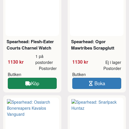
Spearhead: Flesh-Eater
Spearhead: Ogor
Courts Charnel Watch
Mawtribes Scrapglutt
1 på
1130 kr
1130 kr
postorder
Ej i lager
Postorder
Postorder
Butiken
Butiken
Köp
Boka