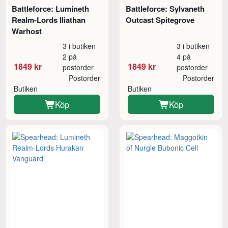
Battleforce: Lumineth
Battleforce: Sylvaneth
Realm-Lords Iliathan
Outcast Spitegrove
Warhost
3 i butiken
3 i butiken
2 på
4 på
1849 kr
1849 kr
postorder
postorder
Postorder
Postorder
Butiken
Butiken
Köp
Köp