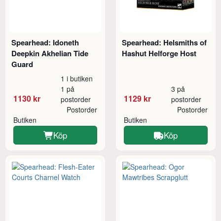
Spearhead: Idoneth
Spearhead: Helsmiths of
Deepkin Akhelian Tide
Hashut Helforge Host
Guard
1 i butiken
1 på
3 på
1130 kr
1129 kr
postorder
postorder
Postorder
Postorder
Butiken
Butiken
Köp
Köp