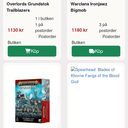
Overlords Grundstok
Warclans Ironjawz
Trailblazers
Bigmob
1 i butiken
1 på
3 på
1130 kr
1180 kr
postorder
postorder
Postorder
Postorder
Butiken
Butiken
Köp
Köp