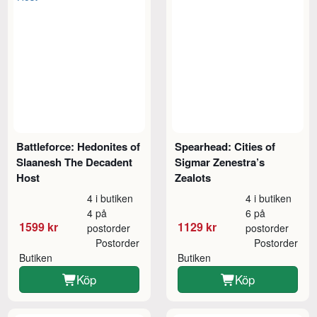
Battleforce: Hedonites of
Spearhead: Cities of
Slaanesh The Decadent
Sigmar Zenestra’s
Host
Zealots
4 i butiken
4 i butiken
4 på
6 på
1599 kr
1129 kr
postorder
postorder
Postorder
Postorder
Butiken
Butiken
Köp
Köp