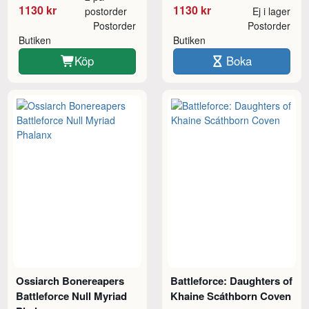
1130 kr
1130 kr
postorder
Ej i lager
Postorder
Postorder
Butiken
Butiken
Köp
Boka
Ossiarch Bonereapers
Battleforce: Daughters of
Battleforce Null Myriad
Khaine Scáthborn Coven