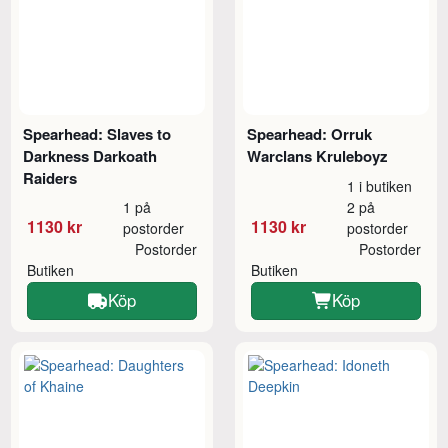
Spearhead: Slaves to
Spearhead: Orruk
Darkness Darkoath
Warclans Kruleboyz
Raiders
1 i butiken
1 på
2 på
1130 kr
1130 kr
postorder
postorder
Postorder
Postorder
Butiken
Butiken
Köp
Köp