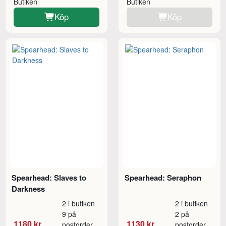
Butiken
Butiken
Köp
Köp
Spearhead: Slaves to
Spearhead: Seraphon
Darkness
2 i butiken
2 i butiken
9 på
2 på
1180 kr
1130 kr
postorder
postorder