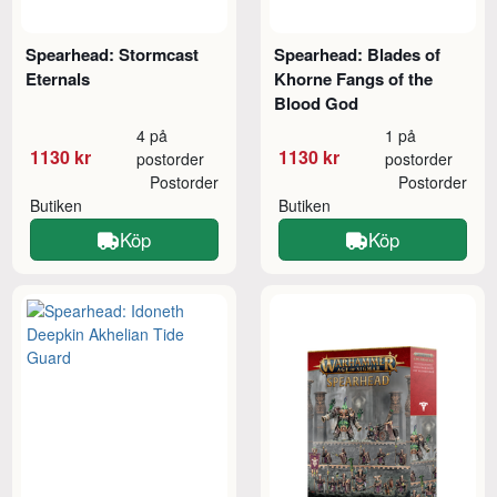
Spearhead: Stormcast
Spearhead: Blades of
Eternals
Khorne Fangs of the
Blood God
4 på
1 på
1130 kr
1130 kr
postorder
postorder
Postorder
Postorder
Butiken
Butiken
Köp
Köp