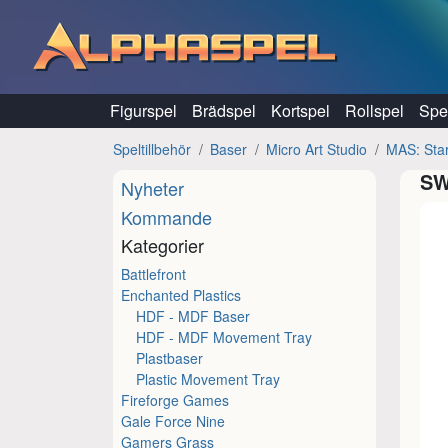
Hoppa till innehåll
Figurspel
Brädspel
Kortspel
Rollspel
Spel
Speltillbehör
Baser
Micro Art Studio
MAS: Sta
SW
Nyheter
Kommande
Kategorier
Battlefront
Enchanted Plastics
HDF - MDF Baser
HDF - MDF Movement Tray
Plastbaser
Plastic Movement Tray
Fireforge Games
Gale Force Nine
Gamers Grass