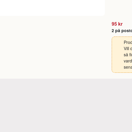
95 kr
2 på post
Prod
Vill
så f
vard
sena