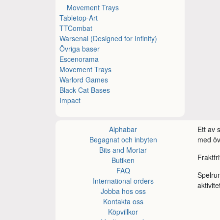
Movement Trays
Tabletop-Art
TTCombat
Warsenal (Designed for Infinity)
Övriga baser
Escenorama
Movement Trays
Warlord Games
Black Cat Bases
Impact
Alphabar
Ett av
Begagnat och inbyten
med öve
Bits and Mortar
Fraktfr
Butiken
FAQ
Spelru
International orders
aktivite
Jobba hos oss
Kontakta oss
Köpvillkor