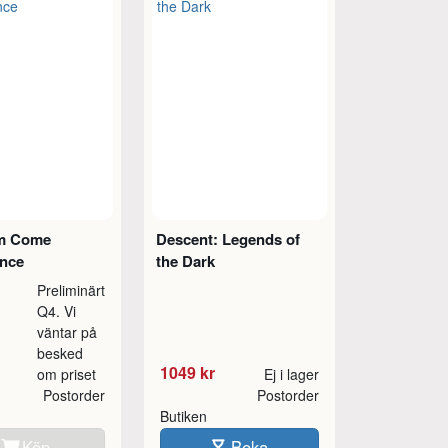
m Come
Descent: Legends of
ance
the Dark
Preliminärt
Q4. Vi
väntar på
besked
1049 kr
om priset
Ej i lager
Postorder
Postorder
Butiken
Köp
Boka