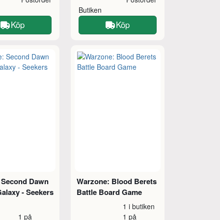
Butiken
Köp
Köp
: Second Dawn
Warzone: Blood Berets
Galaxy - Seekers
Battle Board Game
1 i butiken
1 på
1 på