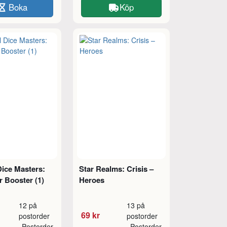
Boka
Köp
Dice Masters:
Star Realms: Crisis –
r Booster (1)
Heroes
12 på
13 på
69 kr
postorder
postorder
Postorder
Postorder