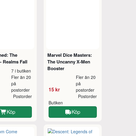
ed: The
Marvel Dice Masters:
- Realms Fall
The Uncanny X-Men
Booster
7 i butiken
Fler än 20
Fler än 20
på
på
15 kr
postorder
postorder
Postorder
Postorder
Butiken
Köp
Köp