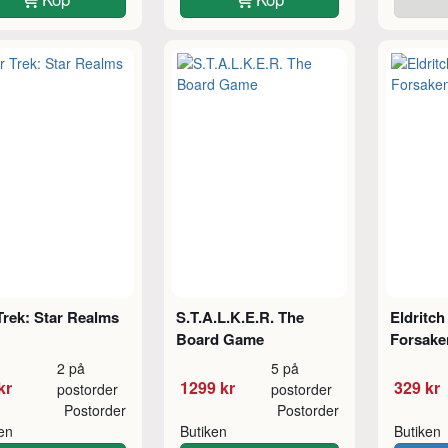
Trek: Star Realms
S.T.A.L.K.E.R. The
Eldritch
Board Game
Forsake
2 på
5 på
kr
1299 kr
329 kr
postorder
postorder
Postorder
Postorder
ken
Butiken
Butiken