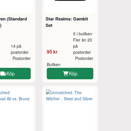
en (Standard
Star Realms: Gambit
)
Set
5 i butiken
Fler än 20
14 på
på
95 kr
postorder
postorder
Postorder
Postorder
Butiken
Köp
Köp