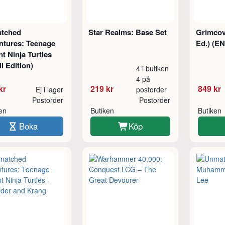
tched
Star Realms: Base Set
Grimcov
ntures: Teenage
Ed.) (EN
t Ninja Turtles
il Edition)
4 i butiken
4 på
kr
219 kr
849 kr
Ej i lager
postorder
Postorder
Postorder
ken
Butiken
Butiken
Boka
Köp