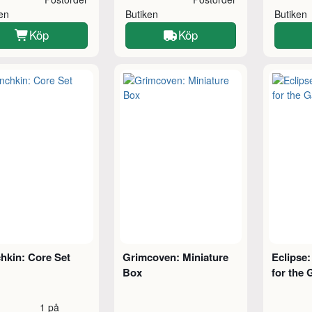
ken
Butiken
Butiken
Köp
Köp
hkin: Core Set
Grimcoven: Miniature
Eclipse
Box
for the 
1 på