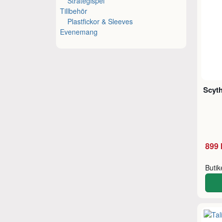
Strategispel
Tillbehör
Plastfickor & Sleeves
Evenemang
Scyth
899 
Buti