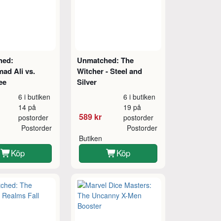
hed:
Unmatched: The
d Ali vs.
Witcher - Steel and
ee
Silver
6 i butiken
6 i butiken
14 på
19 på
589 kr
postorder
postorder
Postorder
Postorder
Butiken
Köp
Köp