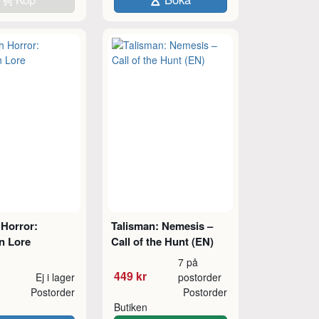
 Horror:
Talisman: Nemesis –
n Lore
Call of the Hunt (EN)
7 på
449 kr
Ej i lager
postorder
Postorder
Postorder
Butiken