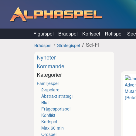
Hoppa till innehåll
Figurspel
Brädspel
Kortspel
Rollspel
Spel
Sci-Fi
Brädspel
Strategispel
Nyheter
Kommande
Kategorier
Familjespel
2-spelare
Abstrakt strategi
Bluff
Frågesportspel
Konflikt
Kortspel
Max 60 min
Ordspel