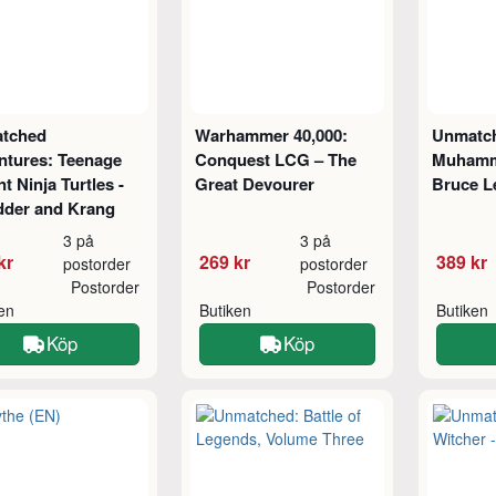
tched
Warhammer 40,000:
Unmatc
ntures: Teenage
Conquest LCG – The
Muhamma
t Ninja Turtles -
Great Devourer
Bruce L
dder and Krang
3 på
3 på
kr
269 kr
389 kr
postorder
postorder
Postorder
Postorder
ken
Butiken
Butiken
Köp
Köp