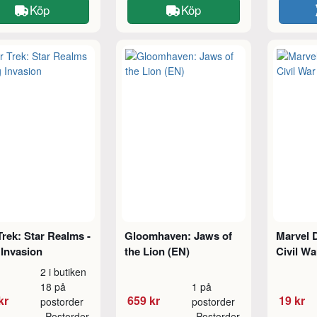
Köp
Köp
Trek: Star Realms -
Gloomhaven: Jaws of
Marvel 
Invasion
the Lion (EN)
Civil Wa
2 i butiken
18 på
1 på
kr
659 kr
19 kr
postorder
postorder
Postorder
Postorder