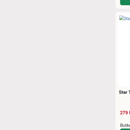
Star 
279 
Buti