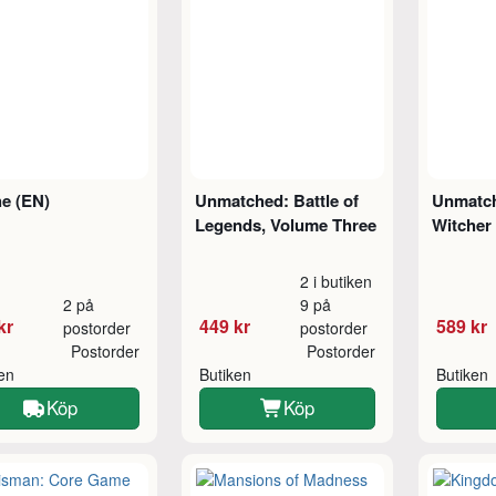
e (EN)
Unmatched: Battle of
Unmatch
Legends, Volume Three
Witcher 
2 i butiken
2 på
9 på
kr
449 kr
589 kr
postorder
postorder
Postorder
Postorder
ken
Butiken
Butiken
Köp
Köp