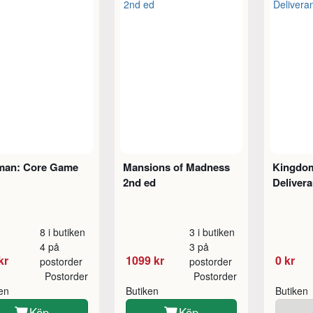
sman: Core Game
Mansions of Madness
Kingdo
2nd ed
Deliver
8 i butiken
3 i butiken
4 på
3 på
kr
1099 kr
0 kr
postorder
postorder
Postorder
Postorder
ken
Butiken
Butiken
Köp
Köp