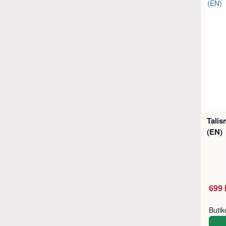
Tali
(EN)
699 
Buti