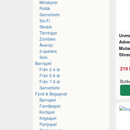
Miniatyrer
Politik
Samarbete
Sci-Fi
Skräck
Tärningar
Unma
Zombies
Adve
Äventyr
Mutan
2-spelare
Shre
Solo
Barnspel
219 
Från 2-4 år
Från 5-6 år
Buti
Från 7-9 år
Samarbete
Fynd & Begagnat
Barnspel
Familjespel
Kortspel
Krigsspel
Partyspel