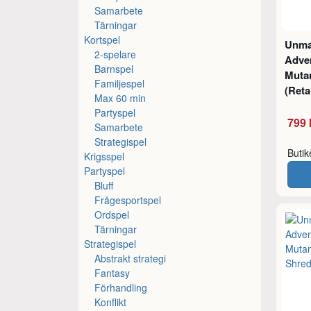
Samarbete
Tärningar
Kortspel
Unma
2-spelare
Adve
Barnspel
Mutan
Familjespel
(Reta
Max 60 min
Partyspel
799 
Samarbete
Strategispel
Buti
Krigsspel
Partyspel
Bluff
Frågesportspel
Ordspel
Tärningar
Strategispel
Abstrakt strategi
Fantasy
Förhandling
Konflikt