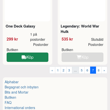
One Deck Galaxy
Legendary: World War
Hulk
1 på
299 kr
535 kr
postorder
Slutsåld
Postorder
Postorder
Butiken
Butiken
Köp
Köp
«
1
2
3
...
5
6
7
8
»
Alphabar
Begagnat och inbyten
Bits and Mortar
Butiken
FAQ
International orders