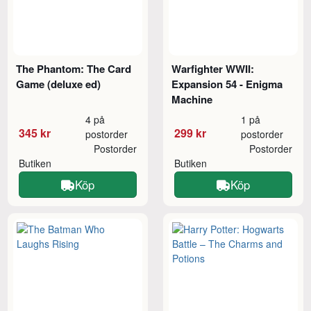
The Phantom: The Card
Warfighter WWII:
Game (deluxe ed)
Expansion 54 - Enigma
Machine
4 på
1 på
345 kr
299 kr
postorder
postorder
Postorder
Postorder
Butiken
Butiken
Köp
Köp