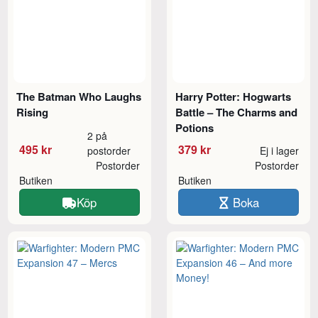
The Batman Who Laughs
Harry Potter: Hogwarts
Rising
Battle – The Charms and
Potions
2 på
495 kr
379 kr
postorder
Ej i lager
Postorder
Postorder
Butiken
Butiken
Köp
Boka