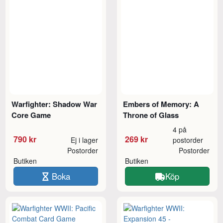
Warfighter: Shadow War
Embers of Memory: A
Core Game
Throne of Glass
4 på
790 kr
269 kr
Ej i lager
postorder
Postorder
Postorder
Butiken
Butiken
Boka
Köp