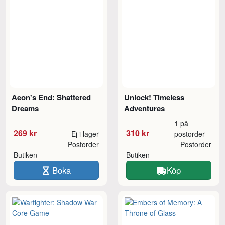
Aeon's End: Shattered
Unlock! Timeless
Dreams
Adventures
1 på
269 kr
310 kr
Ej i lager
postorder
Postorder
Postorder
Butiken
Butiken
Boka
Köp