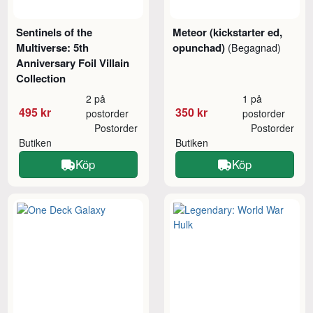
Sentinels of the
Meteor (kickstarter ed,
Multiverse: 5th
opunchad)
(Begagnad)
Anniversary Foil Villain
Collection
2 på
1 på
495 kr
350 kr
postorder
postorder
Postorder
Postorder
Butiken
Butiken
Köp
Köp