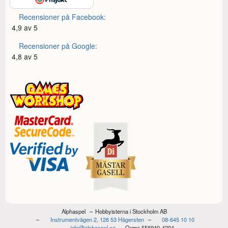
Recensioner på Facebook:
4,9 av 5
Recensioner på Google:
4,8 av 5
Alphaspel
Hobbyisterna i Stockholm AB
Instrumentvägen 2, 126 53 Hägersten
08-645 10 10
info@alphaspel.se
Orgnr 556940-4204