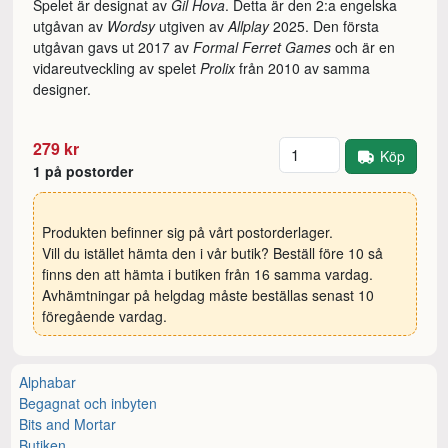
Spelet är designat av
Gil Hova
. Detta är den 2:a engelska
utgåvan av
Wordsy
utgiven av
Allplay
2025. Den första
utgåvan gavs ut 2017 av
Formal Ferret Games
och är en
vidareutveckling av spelet
Prolix
från 2010 av samma
designer.
Antal
279 kr
Köp
1 på postorder
Produkten befinner sig på vårt postorderlager.
Vill du istället hämta den i vår butik? Beställ före 10 så
finns den att hämta i butiken från 16 samma vardag.
Avhämtningar på helgdag måste beställas senast 10
föregående vardag.
Alphabar
Begagnat och inbyten
Bits and Mortar
Butiken