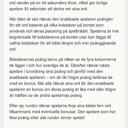
ord vänder på en 30-sekunders timer, vilket ger övriga
spelare 30 sekunder att skriva ner sina ord.
När tiden är slut räknar den snabbaste spelaren poängen
för sitt ord baserat på vilka bokstäver på bordet som
används och deras placering på spelbrädet. Spelarna är inte
begränsade till bokstäverna på bordet utan kan lägga till
valfria bokstäver för att bilda längre och mer poänggivande
ord.
Bokstävernas poäng beror på vilken av de fyra kolumnerna
de ligger i och hur ovanliga de är. Därefter räknar nästa
spelare i turordning sina poäng och jämför med den
snabbaste spelaren – om de får högre poäng belönas de
med en bonus. När alla räknat sina ord får den snabbaste
spelaren en bonus om deras poäng är lika med eller högre
än hälften av de andra spelarnas poäng.
Efter sju rundor räknar spelarna ihop sina bästa fem ord
tillsammans med eventuella bonusar. Den spelare som har
flest poäng efter alla rundor vinner spelet!