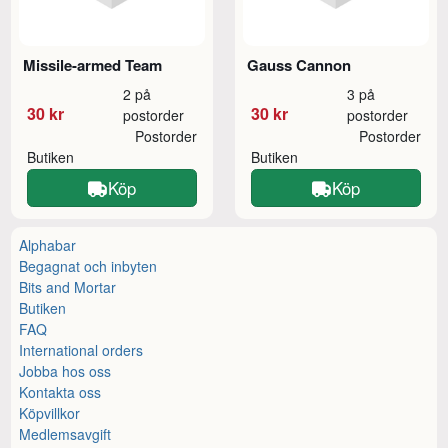
Missile-armed Team
Gauss Cannon
2 på
3 på
30 kr
30 kr
postorder
postorder
Postorder
Postorder
Butiken
Butiken
Köp
Köp
Alphabar
Begagnat och inbyten
Bits and Mortar
Butiken
FAQ
International orders
Jobba hos oss
Kontakta oss
Köpvillkor
Medlemsavgift