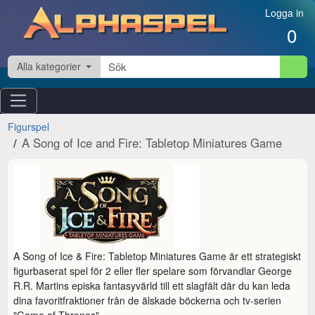
Hoppa till innehåll
Logga in
0
Alla kategorier
Figurspel
A Song of Ice and Fire: Tabletop Miniatures Game
A Song of Ice & Fire: Tabletop Miniatures Game är ett strategiskt 
figurbaserat spel för 2 eller fler spelare som förvandlar George 
R.R. Martins episka fantasyvärld till ett slagfält där du kan leda 
dina favoritfraktioner från de älskade böckerna och tv-serien 
"Game of Thrones".
