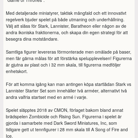
Med detaljerade miniatyrer, taktisk mångfald och ett innovativt 
regelverk bjuder spelet på både utmaning och underhållning. 
Välj att slåss för Stark, Lannister, Baratheon eller någon av de 
andra ikoniska fraktionerna, och skapa din egen strategi för att 
besegra dina motståndare.

Samtliga figurer levereras förmonterade men omålade på baser, 
men får gärna målas för att förstärka spelupplevelsen! Figurerna 
är gjutna av plast och i 32 mm skala, till figurerna medföljer 
enhetskort.

För att komma igång kan man antingen köpa startlådan Stark vs 
Lannister Starter Set som innehåller två arméer, alternativt två 
andra valfria startset med en armé i varje.

Spelet släpptes 2018 av CMON, förlaget bakom bland annat 
brädspelen Zombicide och Rising Sun. Figurerna i spelet är 
gjorda i samarbete med Dark Sword Miniatures, Inc, som 
tidigare gett ut tennfigurer i 28 mm skala till A Song of Fire and 
Ice.