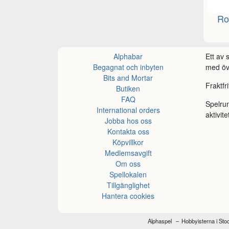
Ro
Alphabar
Ett av
Begagnat och inbyten
med öve
Bits and Mortar
Fraktfr
Butiken
FAQ
Spelru
International orders
aktivite
Jobba hos oss
Kontakta oss
Köpvillkor
Medlemsavgift
Om oss
Spellokalen
Tillgänglighet
Hantera cookies
Alphaspel
Hobbyisterna i St