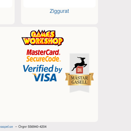
Ziggurat
haspel.se
Orgnr 556940-4204