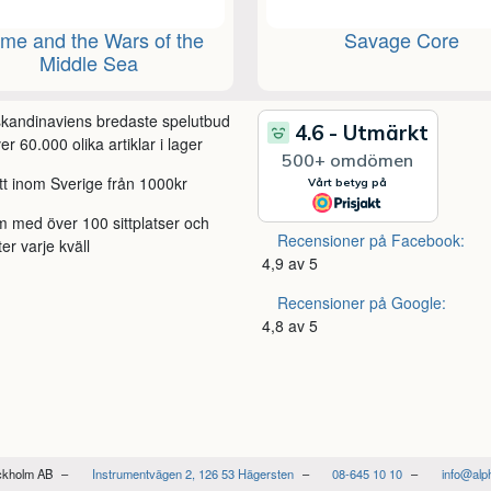
me and the Wars of the
Savage Core
Middle Sea
 skandinaviens bredaste spelutbud
r 60.000 olika artiklar i lager
itt inom Sverige från 1000kr
m med över 100 sittplatser och
Recensioner på Facebook:
ter varje kväll
4,9 av 5
Recensioner på Google:
4,8 av 5
ockholm AB
Instrumentvägen 2, 126 53 Hägersten
08-645 10 10
info@alp