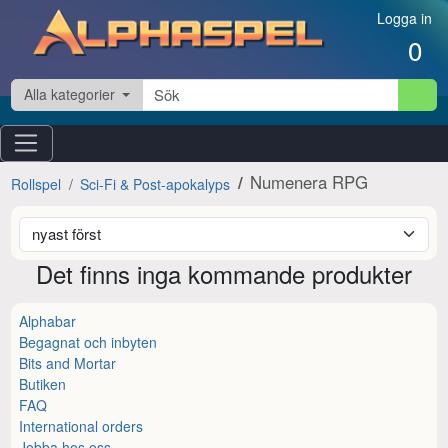
Hoppa till innehåll
Logga in
0
Alla kategorier
Numenera RPG
Rollspel
Sci-Fi & Post-apokalyps
Det finns inga kommande produkter
Alphabar
Begagnat och inbyten
Bits and Mortar
Butiken
FAQ
International orders
Jobba hos oss