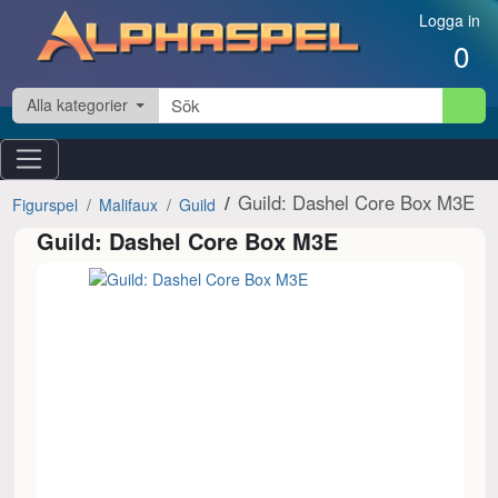
Hoppa till innehåll
Logga in
0
Alla kategorier
Guild: Dashel Core Box M3E
Figurspel
Malifaux
Guild
Guild: Dashel Core Box M3E