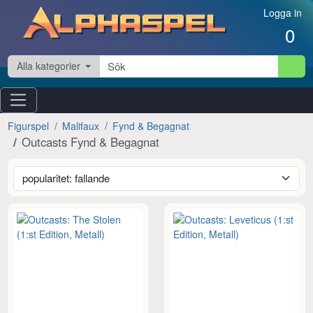
Hoppa till innehåll
Logga in
0
Alla kategorier
Figurspel
Malifaux
Fynd & Begagnat
Outcasts Fynd & Begagnat