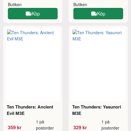
Butiken
Butiken
Köp
Köp
Ten Thunders: Ancient
Ten Thunders: Yasunori
Evil M3E
M3E
1 på
1 på
359 kr
329 kr
postorder
postorder