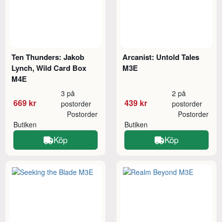
Ten Thunders: Jakob
Arcanist: Untold Tales
Lynch, Wild Card Box
M3E
M4E
3 på
2 på
669 kr
439 kr
postorder
postorder
Postorder
Postorder
Butiken
Butiken
Köp
Köp