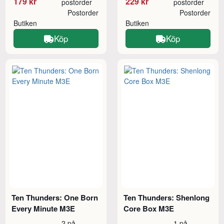
179 kr
229 kr
postorder
postorder
Postorder
Postorder
Butiken
Butiken
Köp
Köp
Ten Thunders: One Born
Ten Thunders: Shenlong
Every Minute M3E
Core Box M3E
2 på
1 på