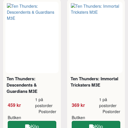
Ten Thunders:
Ten Thunders: Immortal
Descendents &
Tricksters M3E
Guardians M3E
1 på
1 på
459 kr
369 kr
postorder
postorder
Postorder
Postorder
Butiken
Butiken
Köp
Köp