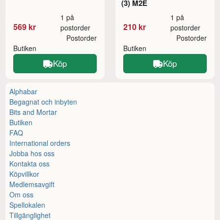
(3) M2E
1 på
1 på
569 kr
210 kr
postorder
postorder
Postorder
Postorder
Butiken
Butiken
Köp
Köp
Alphabar
Begagnat och inbyten
Bits and Mortar
Butiken
FAQ
International orders
Jobba hos oss
Kontakta oss
Köpvillkor
Medlemsavgift
Om oss
Spellokalen
Tillgänglighet