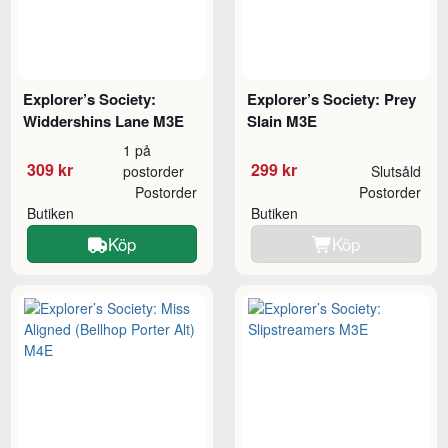
Explorer’s Society:
Explorer’s Society: Prey
Widdershins Lane M3E
Slain M3E
1 på
309 kr
299 kr
postorder
Slutsåld
Postorder
Postorder
Butiken
Butiken
Köp
Köp