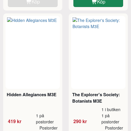
Köp
Köp
Hidden Allegiances M3E
The Explorer's Society:
Botanists M3E
1 i butiken
1 på
1 på
419 kr
290 kr
postorder
postorder
Postorder
Postorder