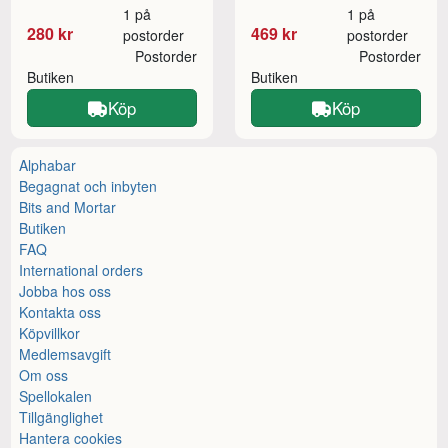
1 på
1 på
280 kr
469 kr
postorder
postorder
Postorder
Postorder
Butiken
Butiken
Köp
Köp
Alphabar
Begagnat och inbyten
Bits and Mortar
Butiken
FAQ
International orders
Jobba hos oss
Kontakta oss
Köpvillkor
Medlemsavgift
Om oss
Spellokalen
Tillgänglighet
Hantera cookies