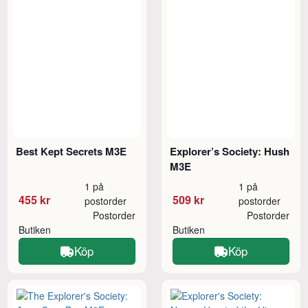
Best Kept Secrets M3E
Explorer’s Society: Hush
M3E
1 på
1 på
455 kr
509 kr
postorder
postorder
Postorder
Postorder
Butiken
Butiken
Köp
Köp