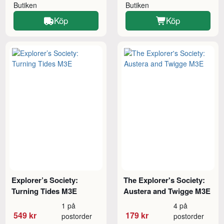
Butiken
Butiken
Köp
Köp
Explorer’s Society:
The Explorer's Society:
Turning Tides M3E
Austera and Twigge M3E
1 på
4 på
549 kr
179 kr
postorder
postorder