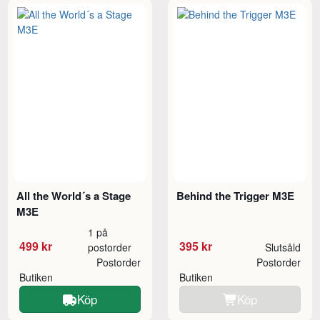
All the World´s a Stage
Behind the Trigger M3E
M3E
1 på
499 kr
395 kr
postorder
Slutsåld
Postorder
Postorder
Butiken
Butiken
Köp
Köp