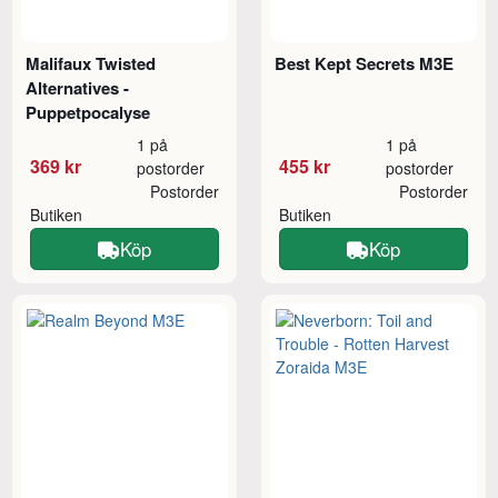
Malifaux Twisted
Best Kept Secrets M3E
Alternatives -
Puppetpocalyse
1 på
1 på
369 kr
455 kr
postorder
postorder
Postorder
Postorder
Butiken
Butiken
Köp
Köp