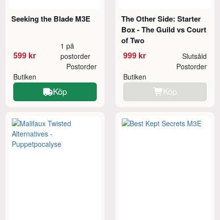
Seeking the Blade M3E
The Other Side: Starter
Box - The Guild vs Court
of Two
1 på
599 kr
999 kr
postorder
Slutsåld
Postorder
Postorder
Butiken
Butiken
Köp
Köp