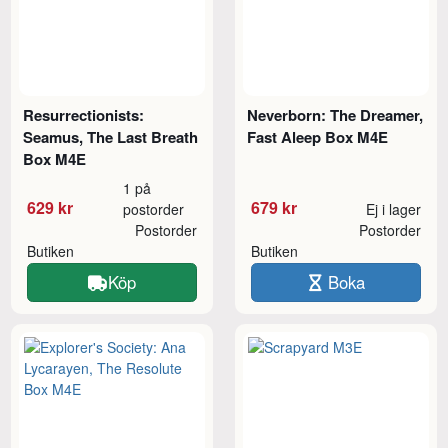
Resurrectionists:
Neverborn: The Dreamer,
Seamus, The Last Breath
Fast Aleep Box M4E
Box M4E
1 på
629 kr
679 kr
postorder
Ej i lager
Postorder
Postorder
Butiken
Butiken
Köp
Boka