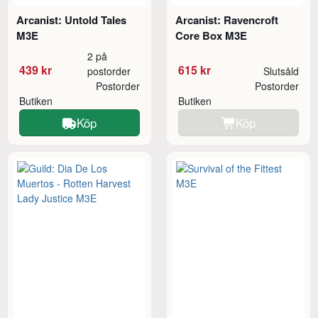
Arcanist: Untold Tales
Arcanist: Ravencroft
M3E
Core Box M3E
2 på
439 kr
615 kr
postorder
Slutsåld
Postorder
Postorder
Butiken
Butiken
Köp
Köp