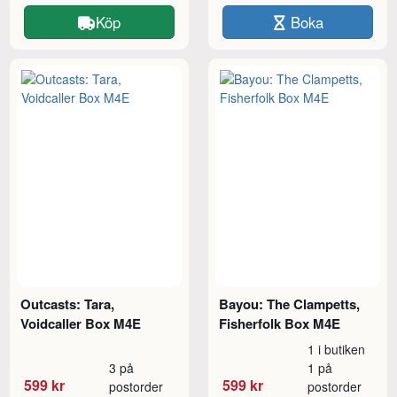
Köp
Boka
Outcasts: Tara,
Bayou: The Clampetts,
Voidcaller Box M4E
Fisherfolk Box M4E
1 i butiken
3 på
1 på
599 kr
599 kr
postorder
postorder