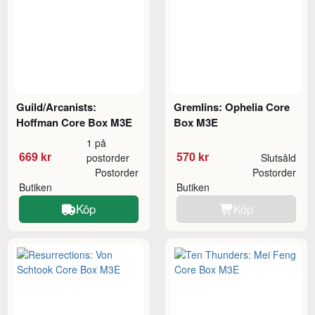
Guild/Arcanists:
Gremlins: Ophelia Core
Hoffman Core Box M3E
Box M3E
1 på
669 kr
570 kr
postorder
Slutsåld
Postorder
Postorder
Butiken
Butiken
Köp
Köp