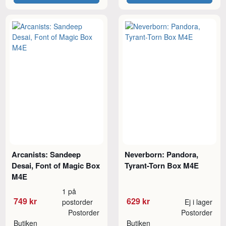
Arcanists: Sandeep
Neverborn: Pandora,
Desai, Font of Magic Box
Tyrant-Torn Box M4E
M4E
1 på
749 kr
629 kr
postorder
Ej i lager
Postorder
Postorder
Butiken
Butiken