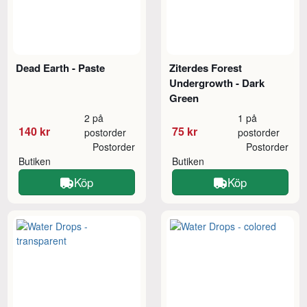
Dead Earth - Paste
Ziterdes Forest
Undergrowth - Dark
Green
2 på
1 på
140 kr
75 kr
postorder
postorder
Postorder
Postorder
Butiken
Butiken
Köp
Köp