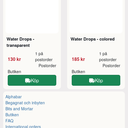
Water Drops -
Water Drops - colored
transparent
1 på
1 på
130 kr
185 kr
postorder
postorder
Postorder
Postorder
Butiken
Butiken
Köp
Köp
Alphabar
Begagnat och inbyten
Bits and Mortar
Butiken
FAQ
International orders