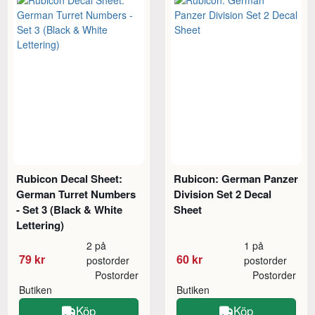
Rubicon Decal Sheet:
Rubicon: German Panzer
German Turret Numbers
Division Set 2 Decal
- Set 3 (Black & White
Sheet
Lettering)
2 på
1 på
79 kr
60 kr
postorder
postorder
Postorder
Postorder
Butiken
Butiken
Köp
Köp