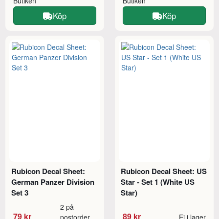
Butiken
Butiken
Köp
Köp
Rubicon Decal Sheet:
Rubicon Decal Sheet: US
German Panzer Division
Star - Set 1 (White US
Set 3
Star)
2 på
79 kr
89 kr
postorder
Ej i lager