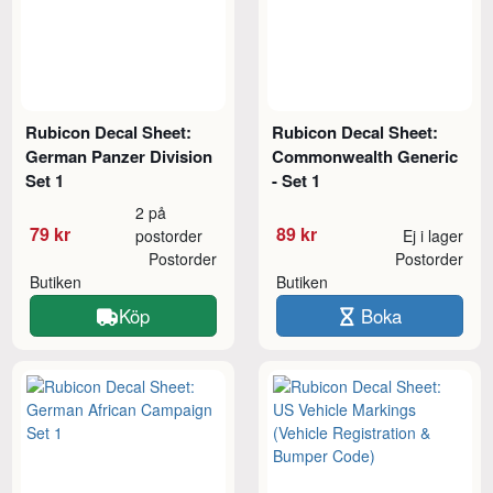
Rubicon Decal Sheet:
Rubicon Decal Sheet:
German Panzer Division
Commonwealth Generic
Set 1
- Set 1
2 på
79 kr
89 kr
postorder
Ej i lager
Postorder
Postorder
Butiken
Butiken
Köp
Boka