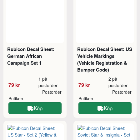
Rubicon Decal Sheet:
Rubicon Decal Sheet: US
German African
Vehicle Markings
Campaign Set 1
(Vehicle Registration &
Bumper Code)
1 på
2 på
79 kr
79 kr
postorder
postorder
Postorder
Postorder
Butiken
Butiken
Köp
Köp