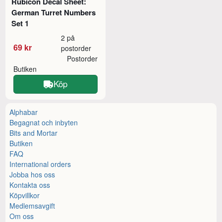
Rubicon Decal Sheet:
German Turret Numbers
Set 1
2 på
69 kr
postorder
Postorder
Butiken
Köp
Alphabar
Begagnat och inbyten
Bits and Mortar
Butiken
FAQ
International orders
Jobba hos oss
Kontakta oss
Köpvillkor
Medlemsavgift
Om oss