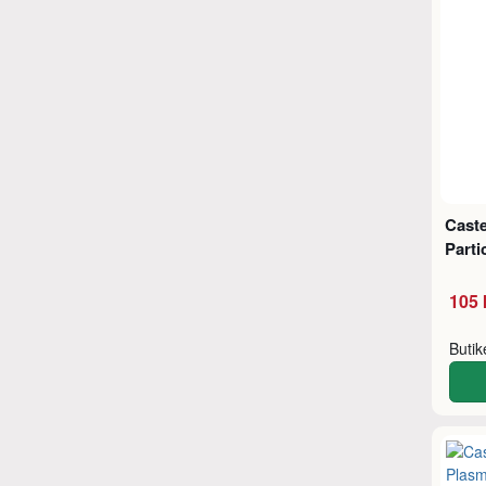
Caste
Parti
105 
Buti