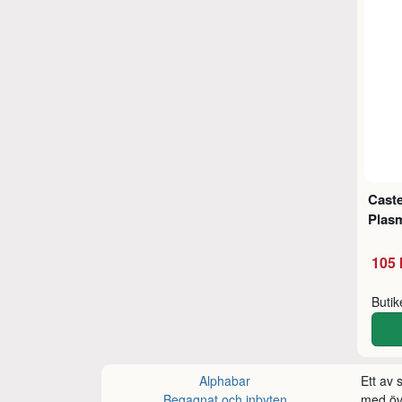
Caste
Plas
105 
Buti
Alphabar
Ett av
Begagnat och inbyten
med öve