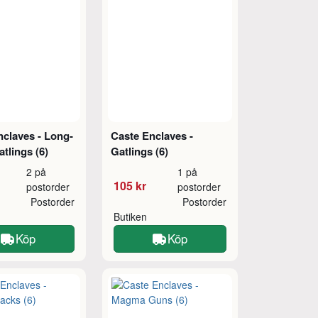
nclaves - Long-
Caste Enclaves -
atlings (6)
Gatlings (6)
2 på
1 på
105 kr
postorder
postorder
Postorder
Postorder
Butiken
Köp
Köp