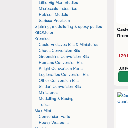
Little Big Men Studios
Microscale Industries
Rubicon Models
Sarissa Precision
Gjutning, modellering & epoxy putties
Caste
KillOMeter
Drone
Kromlech
Caste Enclaves Bits & Miniatures
Chaos Conversion Bits
129 
Greenskins Conversion Bits
Humans Conversion Bits
Buti
Knight Conversion Parts
Legionaries Conversion Bits
Other Conversion Bits
Sindari Conversion Bits
Miniatures
Modelling & Basing
Terrain
Max Mini
Conversion Parts
Heavy Weapons