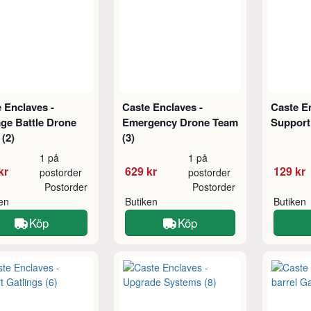
 Enclaves -
Caste Enclaves -
Caste En
ge Battle Drone
Emergency Drone Team
Support
(2)
(3)
1 på
1 på
kr
629 kr
129 kr
postorder
postorder
Postorder
Postorder
ken
Butiken
Butiken
Köp
Köp