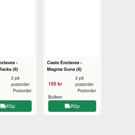
claves -
Caste Enclaves -
Racks (6)
Magma Guns (6)
2 på
2 på
105 kr
postorder
postorder
Postorder
Postorder
Butiken
Köp
Köp