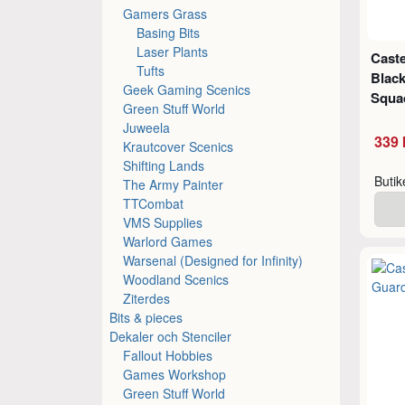
Gamers Grass
Basing Bits
Laser Plants
Caste
Tufts
Black
Geek Gaming Scenics
Squad
Green Stuff World
Juweela
339 
Krautcover Scenics
Shifting Lands
Buti
The Army Painter
TTCombat
VMS Supplies
Warlord Games
Warsenal (Designed for Infinity)
Woodland Scenics
Ziterdes
Bits & pieces
Dekaler och Stenciler
Fallout Hobbies
Games Workshop
Green Stuff World