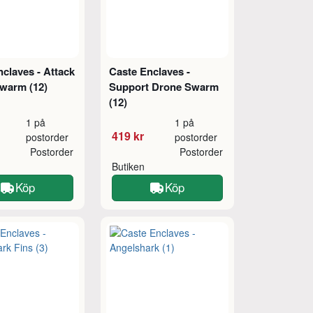
claves - Attack
Caste Enclaves -
warm (12)
Support Drone Swarm
(12)
1 på
1 på
419 kr
postorder
postorder
Postorder
Postorder
Butiken
Köp
Köp