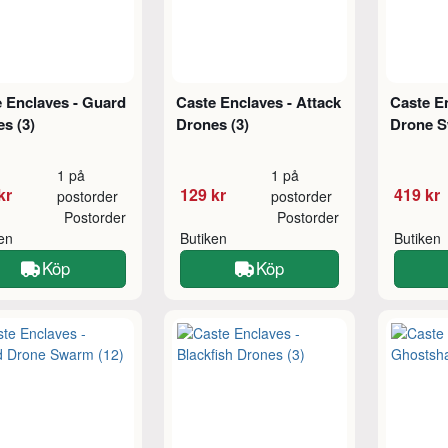
 Enclaves - Guard
Caste Enclaves - Attack
Caste En
s (3)
Drones (3)
Drone S
1 på
1 på
kr
129 kr
419 kr
postorder
postorder
Postorder
Postorder
ken
Butiken
Butiken
Köp
Köp