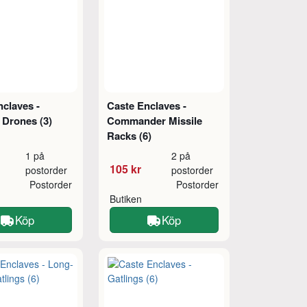
claves -
Caste Enclaves -
 Drones (3)
Commander Missile
Racks (6)
1 på
2 på
105 kr
postorder
postorder
Postorder
Postorder
Butiken
Köp
Köp