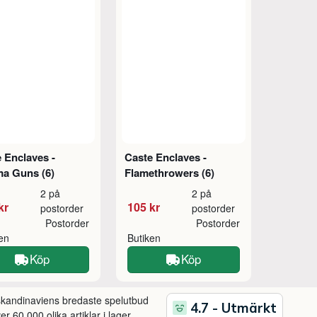
 Enclaves -
Caste Enclaves -
ma Guns (6)
Flamethrowers (6)
2 på
2 på
kr
105 kr
postorder
postorder
Postorder
Postorder
ken
Butiken
Köp
Köp
 skandinaviens bredaste spelutbud
r 60.000 olika artiklar i lager