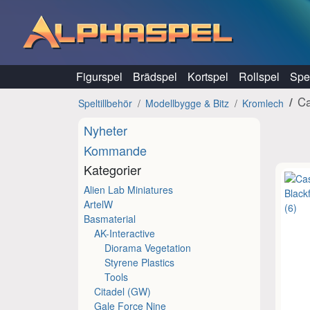
Hoppa till innehåll
Figurspel
Brädspel
Kortspel
Rollspel
Spel
Ca
Speltillbehör
Modellbygge & Bitz
Kromlech
Nyheter
Kommande
Kategorier
Alien Lab Miniatures
ArtelW
Basmaterial
AK-Interactive
Diorama Vegetation
Styrene Plastics
Tools
Citadel (GW)
Gale Force Nine