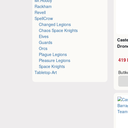
Mr.Hobby
Rackham
Revell
SpellCrow
Changed Legions
Chaos Space Knights
Elves
Caste
Guards
Dron
Orcs
Plague Legions
419 
Pleasure Legions
Space Knights
Tabletop-Art
Buti