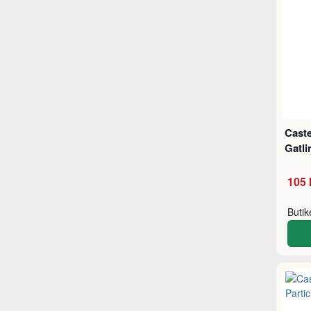
Caste
Gatli
105 
Buti