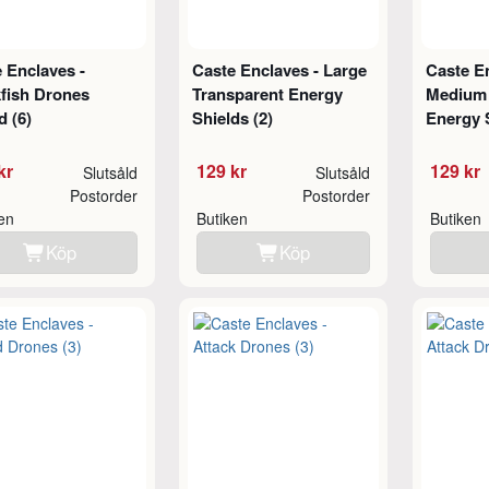
 Enclaves -
Caste Enclaves - Large
Caste En
fish Drones
Transparent Energy
Medium 
 (6)
Shields (2)
Energy S
kr
129 kr
129 kr
Slutsåld
Slutsåld
Postorder
Postorder
ken
Butiken
Butiken
Köp
Köp