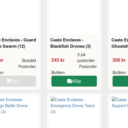
 Enclaves - Guard
Caste Enclaves -
Caste En
e Swarm (12)
Blackfish Drones (3)
Ghostsha
2 på
kr
245 kr
205 kr
Slutsåld
postorder
Postorder
Postorder
ken
Butiken
Butiken
Köp
Köp