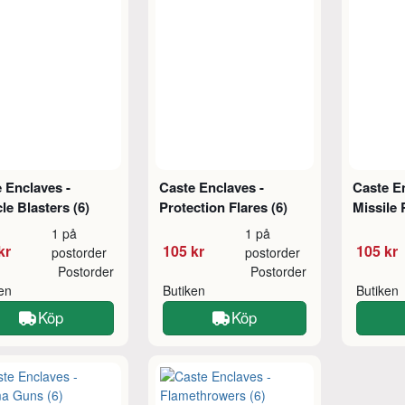
 Enclaves -
Caste Enclaves -
Caste En
cle Blasters (6)
Protection Flares (6)
Missile 
1 på
1 på
kr
105 kr
105 kr
postorder
postorder
Postorder
Postorder
ken
Butiken
Butiken
Köp
Köp