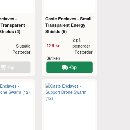
claves -
Caste Enclaves - Small
Transparent
Transparent Energy
hields (4)
Shields (6)
2 på
129 kr
Slutsåld
postorder
Postorder
Postorder
Butiken
Köp
Köp