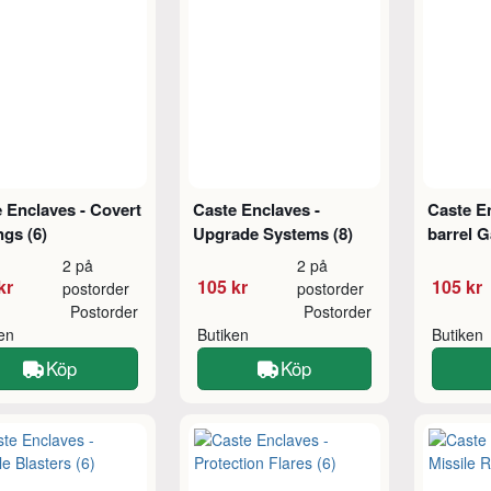
 Enclaves - Covert
Caste Enclaves -
Caste E
ngs (6)
Upgrade Systems (8)
barrel G
2 på
2 på
kr
105 kr
105 kr
postorder
postorder
Postorder
Postorder
ken
Butiken
Butiken
Köp
Köp