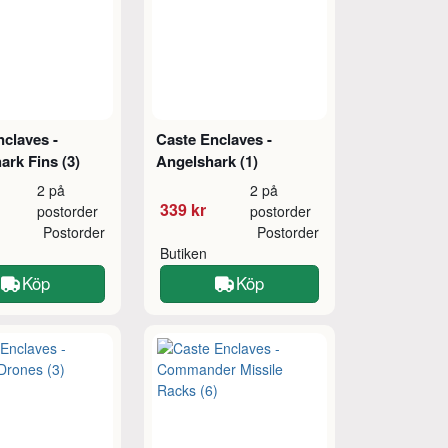
claves -
Caste Enclaves -
rk Fins (3)
Angelshark (1)
2 på
2 på
339 kr
postorder
postorder
Postorder
Postorder
Butiken
Köp
Köp