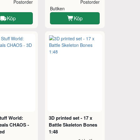
Postorder
Postorder
Butiken
Köp
Köp
tuff World:
3D printed set - 17 x
Seals CHAOS -
Battle Skeleton Bones
ted
1:48