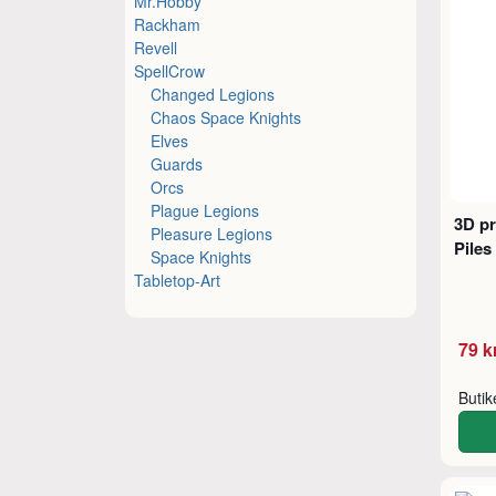
Mr.Hobby
Rackham
Revell
SpellCrow
Changed Legions
Chaos Space Knights
Elves
Guards
Orcs
Plague Legions
3D pr
Pleasure Legions
Piles
Space Knights
Tabletop-Art
79 k
Buti