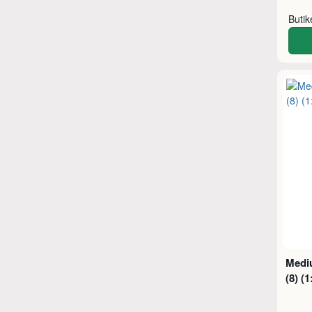
Buti
Medi
(8) (