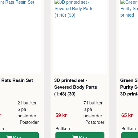
 Rats Resin Set
3D printed set -
Green S
Severed Body Parts
Purity 
(1:48) (30)
3D prin
2 i butiken
7 i butiken
5 på
3 på
r
59 kr
65 kr
postorder
postorder
Postorder
Postorder
ken
Butiken
Butiken
Köp
Köp