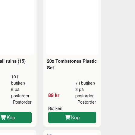
ll ruins (15)
20x Tombstones Plastic
Set
10 i
butiken
7 i butiken
6 på
3 på
89 kr
postorder
postorder
Postorder
Postorder
Butiken
Köp
Köp