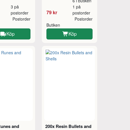
6 i butiken
3 på
1 på
79 kr
postorder
postorder
Postorder
Postorder
Butiken
Köp
Köp
unes and
200x Resin Bullets and