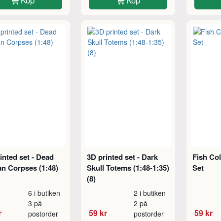
inted set - Dead
3D printed set - Dark
Fish Col
n Corpses (1:48)
Skull Totems (1:48-1:35)
Set
(8)
6 i butiken
2 i butiken
3 på
2 på
r
59 kr
59 kr
postorder
postorder