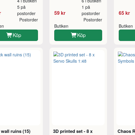
4 i butiken
6 i butiken
5 på
1 på
r
59 kr
65 kr
postorder
postorder
Postorder
Postorder
ken
Butiken
Butiken
Köp
Köp
 wall ruins (15)
3D printed set - 8 x
Chaos R