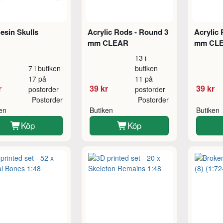
esin Skulls
Acrylic Rods - Round 3
Acrylic
mm CLEAR
mm CL
13 i
7 i butiken
butiken
17 på
11 på
r
39 kr
39 kr
postorder
postorder
Postorder
Postorder
ken
Butiken
Butiken
Köp
Köp