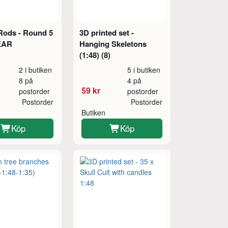
 Rods - Round 5
3D printed set -
EAR
Hanging Skeletons
(1:48) (8)
2 i butiken
5 i butiken
8 på
4 på
59 kr
postorder
postorder
Postorder
Postorder
Butiken
Köp
Köp