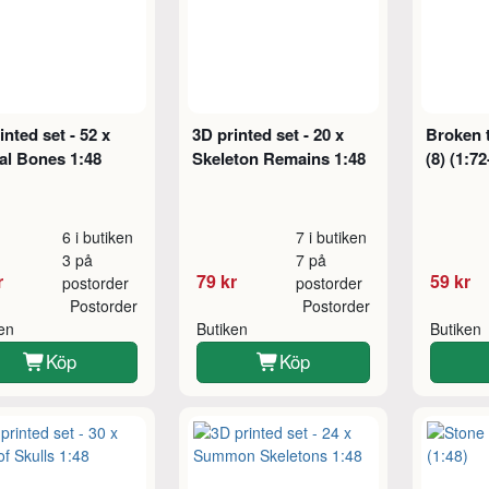
inted set - 52 x
3D printed set - 20 x
Broken 
al Bones 1:48
Skeleton Remains 1:48
(8) (1:72
6 i butiken
7 i butiken
3 på
7 på
r
79 kr
59 kr
postorder
postorder
Postorder
Postorder
ken
Butiken
Butiken
Köp
Köp