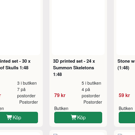
inted set - 30 x
3D printed set - 24 x
Stone wa
 of Skulls 1:48
Summon Skeletons
(1:48)
1:48
3 i butiken
5 i butiken
7 på
4 på
r
79 kr
59 kr
postorder
postorder
Postorder
Postorder
ken
Butiken
Butiken
Köp
Köp