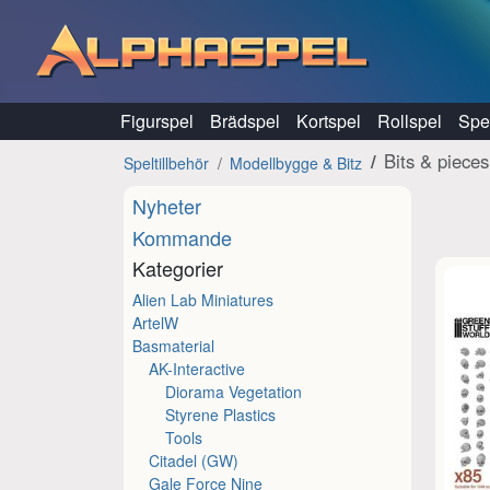
Hoppa till innehåll
Figurspel
Brädspel
Kortspel
Rollspel
Spel
Bits & pieces
Speltillbehör
Modellbygge & Bitz
Nyheter
Kommande
Kategorier
Alien Lab Miniatures
ArtelW
Basmaterial
AK-Interactive
Diorama Vegetation
Styrene Plastics
Tools
Citadel (GW)
Gale Force Nine