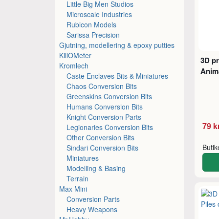
Little Big Men Studios
Microscale Industries
Rubicon Models
Sarissa Precision
Gjutning, modellering & epoxy putties
KillOMeter
3D pr
Kromlech
Anim
Caste Enclaves Bits & Miniatures
Chaos Conversion Bits
Greenskins Conversion Bits
Humans Conversion Bits
Knight Conversion Parts
79 k
Legionaries Conversion Bits
Other Conversion Bits
Buti
Sindari Conversion Bits
Miniatures
Modelling & Basing
Terrain
Max Mini
Conversion Parts
Heavy Weapons