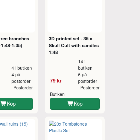
tree branches
3D printed set - 35 x
-1:48-1:35)
Skull Cult with candles
1:48
14 i
4 i butiken
butiken
4 på
6 på
79 kr
postorder
postorder
Postorder
Postorder
Butiken
Köp
Köp