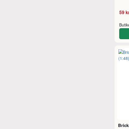
59 k
Buti
Brick