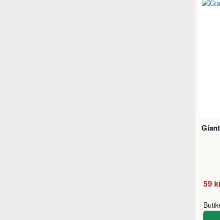
Giant
59 k
Buti