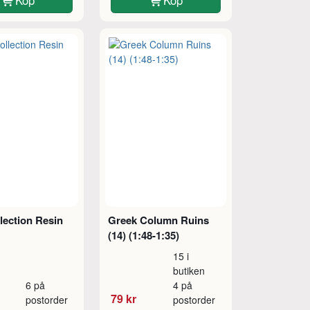
lection Resin
Greek Column Ruins
(14) (1:48-1:35)
15 i
butiken
6 på
4 på
79 kr
postorder
postorder