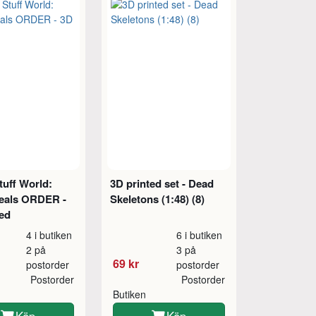
tuff World:
3D printed set - Dead
Seals ORDER -
Skeletons (1:48) (8)
ted
4 i butiken
6 i butiken
2 på
3 på
69 kr
postorder
postorder
Postorder
Postorder
Butiken
Köp
Köp