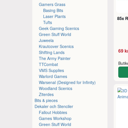
Gamers Grass
Basing Bits
Laser Plants
85x R
Tufts
Geek Gaming Scenics
Green Stuff World
Juweela
Krautcover Scenics
69 k
Shifting Lands
The Army Painter
Buti
TTCombat
VMS Supplies
Warlord Games
Warsenal (Designed for Infinity)
Woodland Scenics
Ziterdes
Bits & pieces
Dekaler och Stenciler
Fallout Hobbies
Games Workshop
Green Stuff World