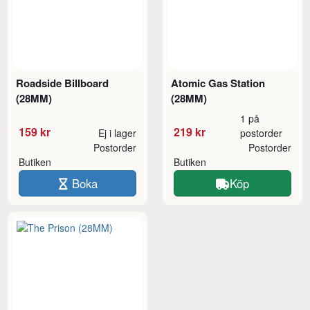
Roadside Billboard
Atomic Gas Station
(28MM)
(28MM)
1 på
159 kr
219 kr
Ej i lager
postorder
Postorder
Postorder
Butiken
Butiken
Boka
Köp