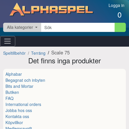
Hoppa till innehåll
Logga in
0
Alla kategorier
Scale 75
Speltillbehör
Terräng
Det finns inga produkter
Alphabar
Begagnat och inbyten
Bits and Mortar
Butiken
FAQ
International orders
Jobba hos oss
Kontakta oss
Köpvillkor
Medlemsavgift