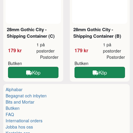
28mm Gothic City -
28mm Gothic City -
Shipping Container (C)
Shipping Container (B)
1 på
1 på
179 kr
179 kr
postorder
postorder
Postorder
Postorder
Butiken
Butiken
Köp
Köp
Alphabar
Begagnat och inbyten
Bits and Mortar
Butiken
FAQ
International orders
Jobba hos oss
Kontakta oss